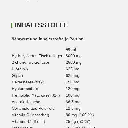
INHALTSSTOFFE
Nährwert und Inhaltsstoffe je Portion
46 ml
Hydrolysiertes Fischkollagen
8000 mg
Zichorienwurzelfaser
2500 mg
L-Arginin
625 mg
Glycin
625 mg
Heidelbeerextrakt
150 mg
Hyaluronsäure
120 mg
Plenibiotic™ (L. casei 327)
100 mg
Acerola-Kirsche
66,5 mg
Ceramide aus Reiskleie
12,5 mg
Vitamin C (Ascorbat)
80 mg (100 %*)
Vitamin B7 (Biotin)
25 µg (50 %*)
Magnesium
56,3 mg (15 %*)