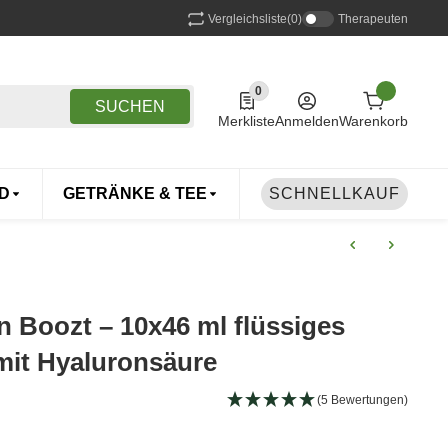
Vergleichsliste
(0)
Therapeuten
0
0 Produkte in der Liste
SUCHEN
Merkliste
Anmelden
Warenkorb
D
GETRÄNKE & TEE
DROGERIE
SCHNELLKAUF
TIERE
 Boozt – 10x46 ml flüssiges
mit Hyaluronsäure
(5 Bewertungen)