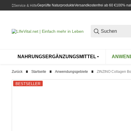
Geprüfte Naturprodukte
Versandkostenfrei ab 60 €
100% natü
Service & Hilfe
NAHRUNGSERGÄNZUNGSMITTEL
ANWEN
Zurück
Startseite
Anwendungsgebiete
ZINZINO Collagen Boo
BESTSELLER