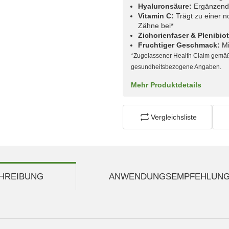
Hyaluronsäure:
Ergänzender
Vitamin C:
Trägt zu einer n
Zähne bei*
Zichorienfaser & Plenibio
Fruchtiger Geschmack:
Mi
*Zugelassener Health Claim gemäß
gesundheitsbezogene Angaben.
Mehr Produktdetails
Vergleichsliste
HREIBUNG
ANWENDUNGSEMPFEHLUN