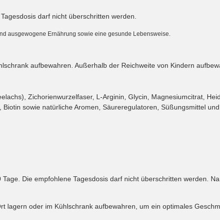
Tagesdosis darf nicht überschritten werden.
e und ausgewogene Ernährung sowie eine gesunde Lebensweise.
ühlschrank aufbewahren. Außerhalb der Reichweite von Kindern aufbew
eelachs), Zichorienwurzelfaser, L-Arginin, Glycin, Magnesiumcitrat, He
r, Biotin sowie natürliche Aromen, Säureregulatoren, Süßungsmittel und
10 Tage. Die empfohlene Tagesdosis darf nicht überschritten werden. 
t lagern oder im Kühlschrank aufbewahren, um ein optimales Geschmac