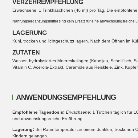
VERZEHREMPFEHLUNG
Erwachsene: 1 Trinkfläschchen (46 ml) pro Tag. Die empfohlene 
Nahrungsergänzungsmittel sind kein Ersatz für eine abwechslungsreich
LAGERUNG
Kühl, trocken und lichtgeschützt lagern. Nach dem Öffnen im K
ZUTATEN
Wasser, hydrolysiertes Meereskollagen (Kabeljau, Schellfisch, S
Vitamin C, Acerola-Extrakt, Ceramide aus Reiskleie, Zink, Kupfe
ANWENDUNGSEMPFEHLUNG
Empfohlene Tagesdosis:
Erwachsene:
1 Tütchen täglich für 
und abwechslungsreiche Ernährung.
Lagerung:
Bei Raumtemperatur an einem dunklen, trockenen Or
Kindern gelangen.