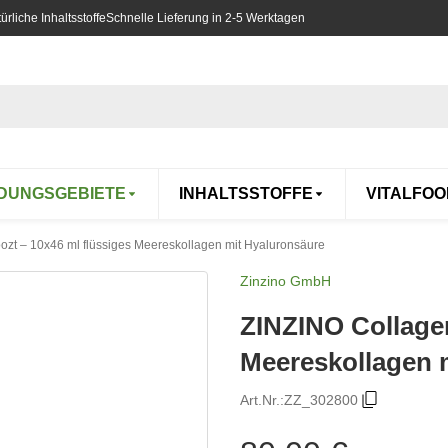
rliche Inhaltsstoffe
Schnelle Lieferung in 2-5 Werktagen
DUNGSGEBIETE
INHALTSSTOFFE
VITALFOO
zt – 10x46 ml flüssiges Meereskollagen mit Hyaluronsäure
Zinzino GmbH
ZINZINO Collagen
Meereskollagen 
Art.Nr.:
ZZ_302800