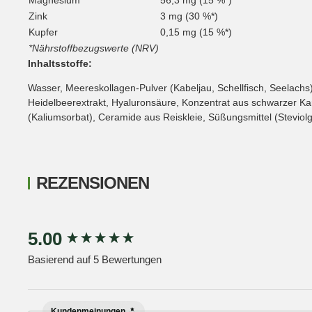
Zink
3 mg (30 %*)
Kupfer
0,15 mg (15 %*)
*Nährstoffbezugswerte (NRV)
Inhaltsstoffe:
Wasser, Meereskollagen-Pulver (Kabeljau, Schellfisch, Seelachs)
Heidelbeerextrakt, Hyaluronsäure, Konzentrat aus schwarzer Ka
(Kaliumsorbat), Ceramide aus Reiskleie, Süßungsmittel (Steviolgly
REZENSIONEN
New content loaded
5.00
Basierend auf 5 Bewertungen
Kundenmeinungen