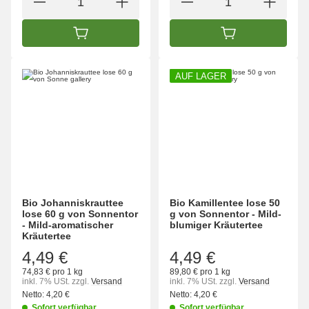
IN DEN WARENKORB
IN DEN WARENK
AUF LAGER
Bio Johanniskrauttee
Bio Kamillentee lose 50
lose 60 g von Sonnentor
g von Sonnentor - Mild-
- Mild-aromatischer
blumiger Kräutertee
Kräutertee
4,49 €
4,49 €
74,83 € pro 1 kg
89,80 € pro 1 kg
inkl. 7% USt.
zzgl.
Versand
inkl. 7% USt.
zzgl.
Versand
Netto:
4,20 €
Netto:
4,20 €
Sofort verfügbar
Sofort verfügbar