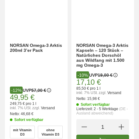
NORSAN Omega-3 Arktis
NORSAN Omega-3 Arktis
200ml 3’er Pack
Kapseln – 120 Stück –
Natürliches Dorschöl
aus Wildfang mit 1.500
mg Omega-3
UVP
19,00 €
-10%
17,10 €
85,50 € pro 1 l
UVP
57,00 €
-12%
inkl. 7% USt.
zzgl.
Versand
49,95 €
Netto:
15,98 €
249,75 € pro 1 l
Sofort verfügbar
inkl. 7% USt.
zzgl.
Versand
Lieferzeit:
2 - 5 Werktage
(DE -
Ausland abweichend)
Netto:
46,68 €
Sofort verfügbar
wählen
mit Vitamin
ohne
mit Vitamin D3
ohne Vitamin D3
D3
Vitamin D3