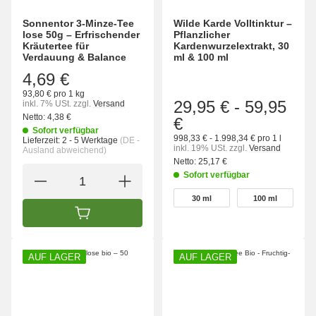
Sonnentor 3-Minze-Tee
Wilde Karde Volltinktur –
lose 50g – Erfrischender
Pflanzlicher
Kräutertee für
Kardenwurzelextrakt, 30
Verdauung & Balance
ml & 100 ml
4,69 €
93,80 € pro 1 kg
29,95 €
-
59,95
inkl. 7% USt.
zzgl.
Versand
Netto:
4,38 €
€
Sofort verfügbar
998,33 € - 1.998,34 € pro 1 l
Lieferzeit:
2 - 5 Werktage
(DE -
inkl. 19% USt.
zzgl.
Versand
Ausland abweichend)
Netto:
25,17 €
Sofort verfügbar
wählen
30 ml
100 ml
30 ml
100 ml
IN DEN WARENKORB
AUF LAGER
AUF LAGER