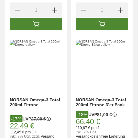
IN DEN WARENKORB
IN DEN WARENK
NORSAN Omega-3 Total
NORSAN Omega-3 Total
200ml Zitrone
200ml Zitrone 3’er Pack
UVP
81,00 €
-18%
UVP
27,00 €
-17%
66,40 €
22,49 €
110,67 € pro 1 l
112,45 € pro 1 l
inkl. 7% USt.
inkl. 7% USt.
zzgl.
Versand
Versandkostenfreie Lieferung