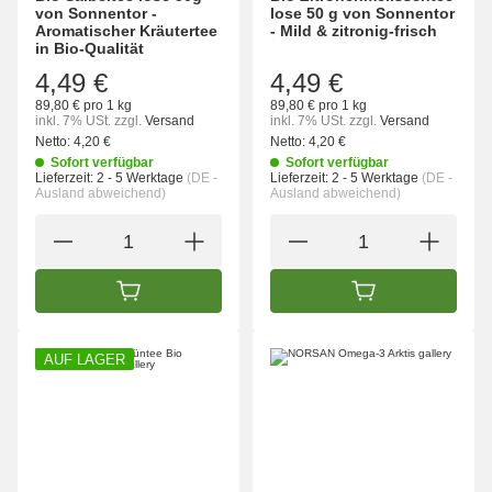
von Sonnentor -
lose 50 g von Sonnentor
Aromatischer Kräutertee
- Mild & zitronig-frisch
in Bio-Qualität
4,49 €
4,49 €
89,80 € pro 1 kg
89,80 € pro 1 kg
inkl. 7% USt.
zzgl.
Versand
inkl. 7% USt.
zzgl.
Versand
Netto:
4,20 €
Netto:
4,20 €
Sofort verfügbar
Sofort verfügbar
Lieferzeit:
2 - 5 Werktage
(DE -
Lieferzeit:
2 - 5 Werktage
(DE -
Ausland abweichend)
Ausland abweichend)
IN DEN WARENKORB
IN DEN WARENK
AUF LAGER