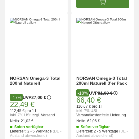
IN DEN WARENK
NORSAN Omega-3 Total
NORSAN Omega-3 Total
200ml Naturell
200ml Naturell 3’er Pack
UVP
81,00 €
-18%
UVP
27,00 €
-17%
66,40 €
22,49 €
110,67 € pro 1 l
112,45 € pro 1 l
inkl. 7% USt.
inkl. 7% USt.
zzgl.
Versand
Versandkostenfreie Lieferung
Netto:
21,02 €
Netto:
62,06 €
Sofort verfügbar
Sofort verfügbar
Lieferzeit:
2 - 5 Werktage
(DE -
Lieferzeit:
2 - 5 Werktage
(DE -
Ausland abweichend)
Ausland abweichend)