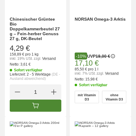
Chinesischer Grüntee
NORSAN Omega-3 Arktis
Bio
Doppelkammerbeutel 27
g – Fein-herber Genuss
27 g, DK-Beutel
4,29 €
158,89 € pro 1 kg
UVP
19,00 €
-10%
inkl. 19% USt.
zzgl.
Versand
17,10 €
Netto:
3,61 €
85,50 € pro 1 l
Sofort verfügbar
inkl. 7% USt.
zzgl.
Versand
Lieferzeit:
2 - 5 Werktage
(DE -
Ausland abweichend)
Netto:
15,98 €
Sofort verfügbar
wählen
mit Vitamin
ohne
mit Vitamin D3
ohne Vitamin 
D3
Vitamin D3
IN DEN WARENKORB