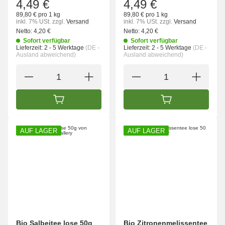
4,49 €
4,49 €
89,80 € pro 1 kg
89,80 € pro 1 kg
inkl. 7% USt.
zzgl.
Versand
inkl. 7% USt.
zzgl.
Versand
Netto:
4,20 €
Netto:
4,20 €
Sofort verfügbar
Sofort verfügbar
Lieferzeit:
2 - 5 Werktage
(DE -
Lieferzeit:
2 - 5 Werktage
(DE -
Ausland abweichend)
Ausland abweichend)
IN DEN WARENKORB
IN DEN WARENK
AUF LAGER
AUF LAGER
Bio Salbeitee lose 50g
Bio Zitronenmelissentee