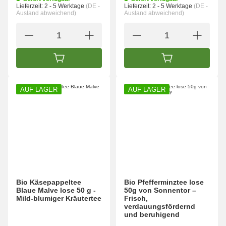
Lieferzeit:
2 - 5 Werktage
(DE -
Lieferzeit:
2 - 5 Werktage
(DE -
Ausland abweichend)
Ausland abweichend)
IN DEN WARENKORB
IN DEN WARENK
AUF LAGER
AUF LAGER
Bio Käsepappeltee
Bio Pfefferminztee lose
Blaue Malve lose 50 g -
50g von Sonnentor –
Mild-blumiger Kräutertee
Frisch,
verdauungsfördernd
und beruhigend