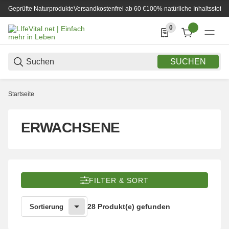
Geprüfte Naturprodukte
Versandkostenfrei ab 60 €
100% natürliche Inhaltsstoffe
0
0 Produkte in der List
SUCHEN
Startseite
ERWACHSENE
FILTER & SORT
28 Produkt(e) gefunden
Sortierung