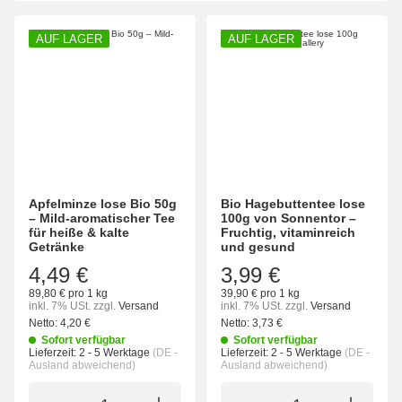
AUF LAGER
AUF LAGER
Apfelminze lose Bio 50g
Bio Hagebuttentee lose
– Mild-aromatischer Tee
100g von Sonnentor –
für heiße & kalte
Fruchtig, vitaminreich
Getränke
und gesund
4,49 €
3,99 €
89,80 € pro 1 kg
39,90 € pro 1 kg
inkl. 7% USt.
zzgl.
Versand
inkl. 7% USt.
zzgl.
Versand
Netto:
4,20 €
Netto:
3,73 €
Sofort verfügbar
Sofort verfügbar
Lieferzeit:
2 - 5 Werktage
(DE -
Lieferzeit:
2 - 5 Werktage
(DE -
Ausland abweichend)
Ausland abweichend)