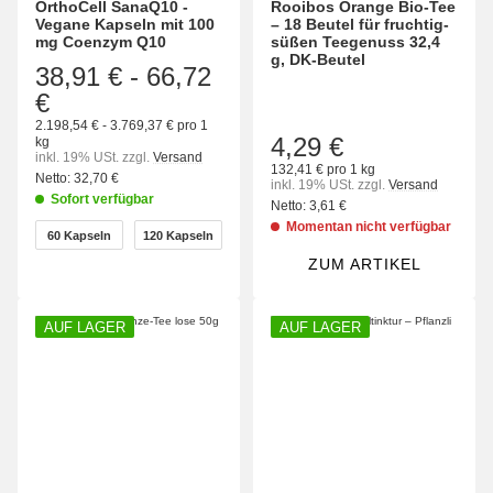
OrthoCell SanaQ10 -
Rooibos Orange Bio-Tee
Vegane Kapseln mit 100
– 18 Beutel für fruchtig-
mg Coenzym Q10
süßen Teegenuss 32,4
g, DK-Beutel
38,91 €
-
66,72
€
2.198,54 € - 3.769,37 € pro 1
4,29 €
kg
inkl. 19% USt.
zzgl.
Versand
132,41 € pro 1 kg
Netto:
32,70 €
inkl. 19% USt.
zzgl.
Versand
Sofort verfügbar
Netto:
3,61 €
wählen
Momentan nicht verfügbar
60 Kapseln
120 Kapseln
60 Kapseln
120 Kapseln
ZUM ARTIKEL
AUF LAGER
AUF LAGER