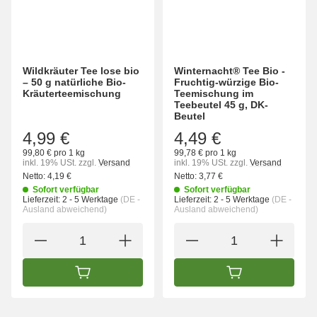
Wildkräuter Tee lose bio
Winternacht® Tee Bio -
– 50 g natürliche Bio-
Fruchtig-würzige Bio-
Kräuterteemischung
Teemischung im
Teebeutel 45 g, DK-
Beutel
4,99 €
4,49 €
99,80 € pro 1 kg
99,78 € pro 1 kg
inkl. 19% USt.
zzgl.
Versand
inkl. 19% USt.
zzgl.
Versand
Netto:
4,19 €
Netto:
3,77 €
Sofort verfügbar
Sofort verfügbar
Lieferzeit:
2 - 5 Werktage
(DE -
Lieferzeit:
2 - 5 Werktage
(DE -
Ausland abweichend)
Ausland abweichend)
IN DEN WARENKORB
IN DEN WARENK