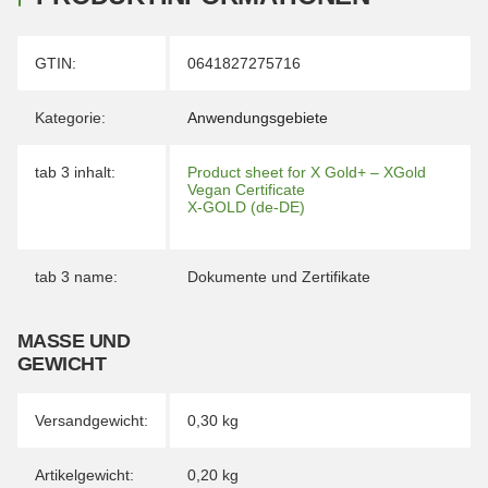
Produkteigenschaft
Wert
GTIN:
0641827275716
Kategorie:
Anwendungsgebiete
tab 3 inhalt:
Product sheet for X Gold+ – XGold
Vegan Certificate
X-GOLD (de-DE)
tab 3 name:
Dokumente und Zertifikate
MASSE UND G
EWICHT
Versandgewicht:
0,30 kg
Artikelgewicht:
0,20
kg