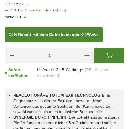
296,00 € pro 1 l
inkl. 19% USt.
Versandkostenfreie Lieferung
Netto:
62,18 €
10% Rabatt mit dem Gutscheincode Kt1WwVx
Sofort
Lieferzeit:
2 - 5 Werktage
(DE - Ausland
verfügbar
abweichend)
REVOLUTIONÄRE TOTUM-EX® TECHNOLOGIE:
Im
Gegensatz zu isolierten Extrakten bewahrt dieses
Verfahren das gesamte Spektrum der Kurkumawurzel –
sowohl wasser- als auch fettlösliche Bestandteile.
SYNERGIE DURCH PIPERIN:
Der Extrakt aus schwarzem
Pfeffer fungiert als natürlicher Bio-Optimierer und steigert
die Aufnahme der wertvollen Curcuminoide signifikant.