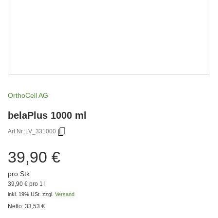
OrthoCell AG
belaPlus 1000 ml
Art.Nr.:
LV_331000
39,90 €
pro Stk
39,90 € pro 1 l
inkl. 19% USt.
zzgl.
Versand
Netto:
33,53 €