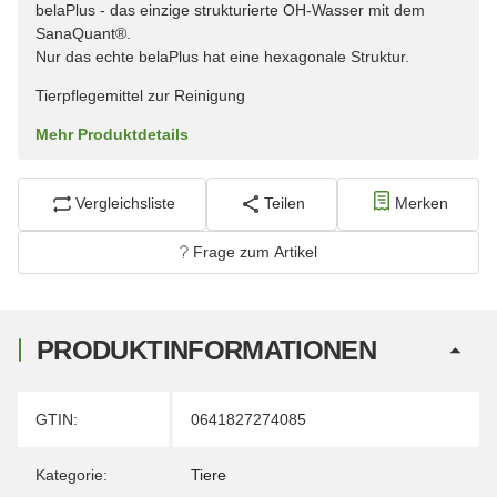
belaPlus - das einzige strukturierte OH-Wasser mit dem
SanaQuant®.
Nur das echte belaPlus hat eine hexagonale Struktur.
Tierpflegemittel zur Reinigung
Mehr Produktdetails
Vergleichsliste
Teilen
Merken
Frage zum Artikel
PRODUKTINFORMATIONEN
Produkteigenschaft
Wert
GTIN:
0641827274085
Kategorie:
Tiere