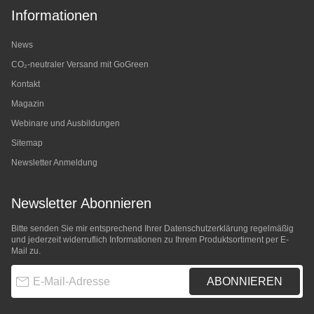
Informationen
News
CO₂-neutraler Versand mit GoGreen
Kontakt
Magazin
Webinare und Ausbildungen
Sitemap
Newsletter Anmeldung
Newsletter Abonnieren
Bitte senden Sie mir entsprechend Ihrer
Datenschutzerklärung
regelmäßig
und jederzeit widerruflich Informationen zu Ihrem Produktsortiment per E-
Mail zu.
E-Mail-Adresse
ABONNIEREN