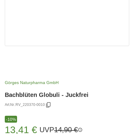
Görges Naturpharma GmbH
Bachblüten Globuli - Juckfrei
Art.Nr.:
RV_220370-0010
-10%
13,41 €
UVP
14,90 €