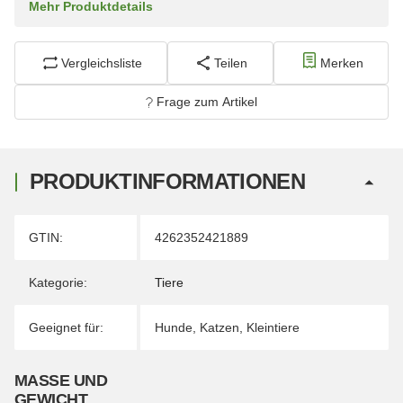
Mehr Produktdetails
Vergleichsliste
Teilen
Merken
Frage zum Artikel
PRODUKTINFORMATIONEN
Produkteigenschaft
Wert
GTIN:
4262352421889
Kategorie:
Tiere
Geeignet für:
Hunde
,
Katzen
,
Kleintiere
MASSE UND G
EWICHT