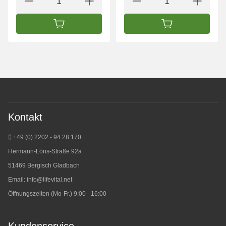
IN DEN WARENKORB
IN DEN WARENK
Kontakt
+49 (0) 2202 - 94 28 170
Hermann-Löns-Straße 92a
51469 Bergisch Gladbach
Email:
info@lifevital.net
Öffnungszeiten (Mo-Fr.) 9:00 - 16:00