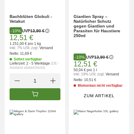
Bachblüten Globuli -
Giardien Spray –
Vetakut
Natürlicher Schutz
gegen Giardien und
UVP
13,90 €
-10%
Parasiten für Haustiere
250ml
12,51 €
1.251,00 € pro 1 kg
inkl. 7% USt.
zzgl.
Versand
Netto:
11,69 €
UVP
13,90 €
-10%
Sofort verfügbar
12,51 €
Lieferzeit:
2 - 5 Werktage
(DE -
Ausland abweichend)
50,04 € pro 1 l
inkl. 19% USt.
zzgl.
Versand
Netto:
10,51 €
Momentan nicht verfügbar
ZUM ARTIKEL
IN DEN WARENKORB