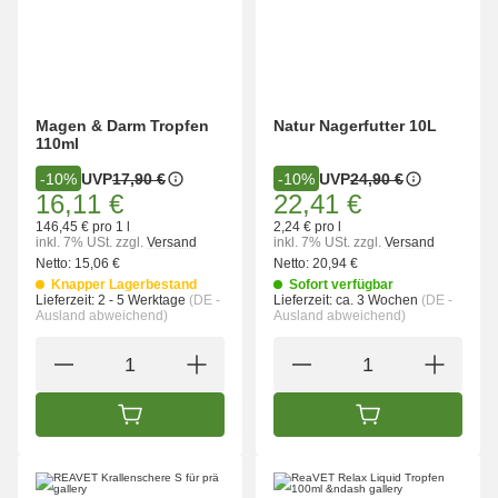
Magen & Darm Tropfen
Natur Nagerfutter 10L
110ml
UVP
17,90 €
UVP
24,90 €
-10%
-10%
16,11 €
22,41 €
146,45 € pro 1 l
2,24 € pro l
inkl. 7% USt.
zzgl.
Versand
inkl. 7% USt.
zzgl.
Versand
Netto:
15,06 €
Netto:
20,94 €
Knapper Lagerbestand
Sofort verfügbar
Lieferzeit:
2 - 5 Werktage
(DE -
Lieferzeit:
ca. 3 Wochen
(DE -
Ausland abweichend)
Ausland abweichend)
IN DEN WARENKORB
IN DEN WARENK