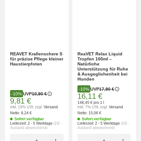
REAVET Krallenschere S
ReaVET Relax Liquid
für präzise Pflege kleiner
Tropfen 100ml –
Haustierpfoten
Natürliche
Unterstützung für Ruhe
& Ausgeglichenheit bei
Hunden
UVP
17,90 €
-10%
UVP
10,90 €
-10%
16,11 €
9,81 €
146,45 € pro 1 l
inkl. 19% USt.
zzgl.
Versand
inkl. 7% USt.
zzgl.
Versand
Netto:
8,24 €
Netto:
15,06 €
Sofort verfügbar
Sofort verfügbar
Lieferzeit:
2 - 5 Werktage
(DE -
Lieferzeit:
2 - 5 Werktage
(DE -
Ausland abweichend)
Ausland abweichend)