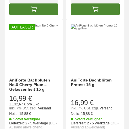
IN DEN WARENKORB
IN DEN WARENK
AUF LAGER
AniForte Bachblüten
AniForte Bachblüten
No.6 Cherry Plum –
Protest 15 g
Gelassenheit 15 g
16,99 €
16,99 €
1.132,67 € pro 1 kg
inkl. 7% USt.
zzgl.
Versand
inkl. 7% USt.
zzgl.
Versand
Netto:
15,88 €
Netto:
15,88 €
Sofort verfügbar
Sofort verfügbar
Lieferzeit:
2 - 5 Werktage
(DE -
Lieferzeit:
2 - 5 Werktage
(DE -
Ausland abweichend)
Ausland abweichend)