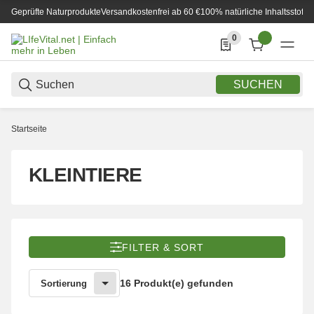
Geprüfte Naturprodukte
Versandkostenfrei ab 60 €
100% natürliche Inhaltsstoffe
0
0 Produkte in der List
SUCHEN
Startseite
KLEINTIERE
FILTER & SORT
16 Produkt(e) gefunden
Sortierung