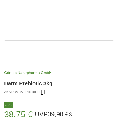
Görges Naturpharma GmbH
Darm Prebiotic 3kg
Art.Nr.:
RV_220390-3000
-3%
38,75 €
UVP
39,90 €