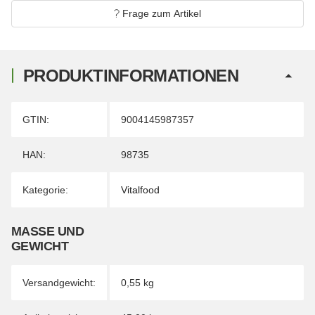
Frage zum Artikel
PRODUKTINFORMATIONEN
Produkteigenschaft
Wert
GTIN:
9004145987357
HAN:
98735
Kategorie:
Vitalfood
MASSE UND G
EWICHT
Versandgewicht:
0,55 kg