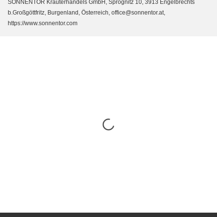
SONNENTOR Kräuterhandels GmbH, Sprögnitz 10, 3913 Engelbrechts
b.Großgöttfritz, Burgenland, Österreich, office@sonnentor.at,
https://www.sonnentor.com