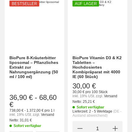
BESTSELLER
AUF LAGER
BioPure 8-Kräuterbitter
BioPure Vitamin D3 & K2
liposomal – Pflanzliches
Tabletten –
Extrakt zur
Hochdosiertes
Nahrungsergänzung (50
Kombipräparat mit 4000
ml / 100 ml)
IE (60 Stück)
30,00 €
30,00 € pro 100 Stück
36,90 €
-
68,60
inkl. 19% USt.
zzgl.
Versand
Netto:
25,21 €
€
Sofort verfügbar
738,00 € - 1.372,00 € pro 1 l
Lieferzeit:
2 - 5 Werktage
(DE -
inkl. 19% USt.
zzgl.
Versand
Ausland abweichend)
Netto:
31,01 €
Sofort verfügbar