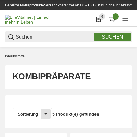
Geprüfte Naturprodukte
Versandkostenfrei ab 60 €
100% natürliche Inhaltsstoffe
0
0 Produkte in der List
SUCHEN
Inhaltsstoffe
KOMBIPRÄPARATE
5 Produkt(e) gefunden
Sortierung