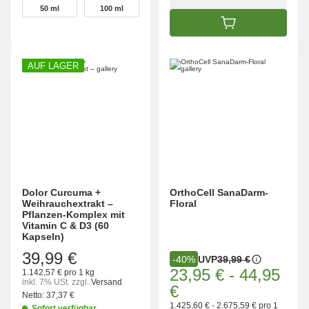
wählen
50 ml
100 ml
50 ml
100 ml
IN DEN WARENK
AUF LAGER
Dolor Curcuma +
OrthoCell SanaDarm-
Weihrauchextrakt –
Floral
Pflanzen-Komplex mit
Vitamin C & D3 (60
Kapseln)
39,99 €
UVP
39,99 €
-40%
23,95 €
-
44,95
1.142,57 € pro 1 kg
inkl. 7% USt.
zzgl.
Versand
€
Netto:
37,37 €
1.425,60 € - 2.675,59 € pro 1
Sofort verfügbar