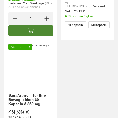
kg
Lieferzeit:
2 - 5 Werktage
(DE -
inkl. 19% USt.
zzgl.
Versand
Ausland abweichend)
Netto:
20,13 €
Sofort verfügbar
wählen
30 Kapseln
60 Kapseln
30 Kapseln
60 Kapseln
IN DEN WARENKORB
AUF LAGER
SanaArthro – für Ihre
Beweglichkeit 60
Kapseln á 850 mg
49,99 €
987,94 € pro 1 kg