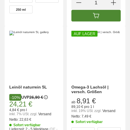
500 ml
1 L
250 ml
250 ml
IN DEN WARENK
AUF LAGER
Leinöl naturrein 5L
Omega-3 Lachsöl |
versch. Größen
UVP
26,90 €
-10%
8,91 €
24,21 €
ab
89,10 € pro 1 l
4,84 € pro l
inkl. 19% USt.
zzgl.
Versand
inkl. 7% USt.
zzgl.
Versand
Netto:
7,49 €
Netto:
22,63 €
Sofort verfügbar
Sofort verfügbar
wählen
Lieferzeit:
2 - 5 Werktage
(DE -