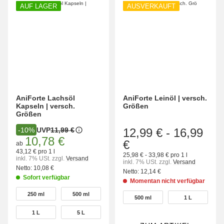
AUF LAGER
AUSVERKAUFT
AniForte Lachsöl
AniForte Leinöl | versch.
Kapseln | versch.
Größen
Größen
UVP
11,99 €
12,99 €
-
16,99
-10%
10,78 €
€
ab
43,12 € pro 1 l
25,98 € - 33,98 € pro 1 l
inkl. 7% USt.
zzgl.
Versand
inkl. 7% USt.
zzgl.
Versand
Netto:
10,08 €
Netto:
12,14 €
Sofort verfügbar
Momentan nicht verfügbar
wählen
wählen
250 ml
500 ml
250 ml
500 ml
500 ml
1 L
500 ml
1 L
1 L
5 L
1 L
5 L