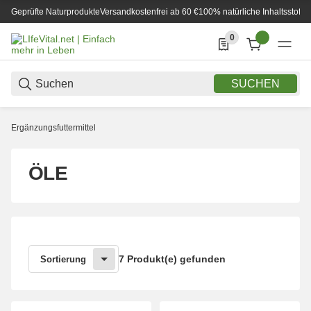
Geprüfte Naturprodukte
Versandkostenfrei ab 60 €
100% natürliche Inhaltsstoffe
0
0 Produkte in der List
SUCHEN
Ergänzungsfuttermittel
ÖLE
7 Produkt(e) gefunden
Sortierung