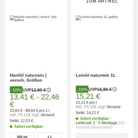
ZUM ARTIKEL
Hanföl naturrein |
Leinöl naturrein 1L
versch. Größen
UVP
16,90 €
-10%
UVP
12,90 €
-10%
15,21 €
13,41 €
-
22,46
€
15,21 € pro l
inkl. 7% USt.
zzgl.
Versand
53,64 € - 89,84 € pro 1 l
Netto:
14,21 €
inkl. 7% USt.
zzgl.
Versand
Sofort verfügbar
Netto:
12,53 €
Lieferzeit:
2 - 5 Werktage
(DE -
Sofort verfügbar
Ausland abweichend)
wählen
500 ml
1 L