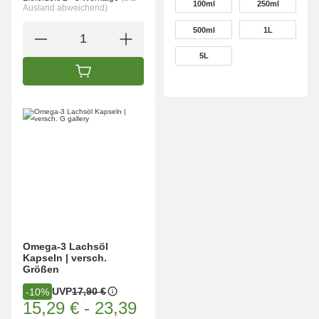
100ml
250ml
Ausland abweichend)
100ml
250ml
500ml
1L
500ml
1L
5L
5L
IN DEN WARENKORB
Omega-3 Lachsöl
Kapseln | versch.
Größen
UVP
17,90 €
-10%
15,29 €
-
23,39