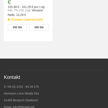
€
105,48 € - 161,29 € pro 1 kg
inkl. 7% USt.
zzgl.
Versand
Netto:
14,29 €
Knapper Lagerbestand
wählen
200 Stk
500 Stk
200 Stk
500 Stk
Kontakt
+49 (0) 2202 - 94 28 170
Hermann-Löns-Straße 92a
51469 Bergisch Gladbach
Email:
info@lifevital.net