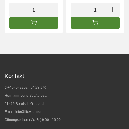
IN DEN WARENKORB
IN DEN WARENK
Kontakt
+49 (0) 2202 - 94 28 170
Hermann-Löns-Straße 92a
51469 Bergisch Gladbach
Email:
info@lifevital.net
Öffnungszeiten (Mo-Fr.) 9:00 - 16:00