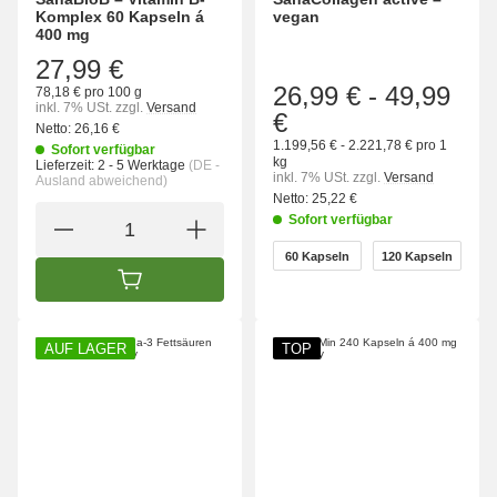
Komplex 60 Kapseln á
vegan
400 mg
27,99 €
26,99 €
-
49,99
78,18 € pro 100 g
inkl. 7% USt.
zzgl.
Versand
€
Netto:
26,16 €
1.199,56 € - 2.221,78 € pro 1
Sofort verfügbar
kg
Lieferzeit:
2 - 5 Werktage
(DE -
inkl. 7% USt.
zzgl.
Versand
Ausland abweichend)
Netto:
25,22 €
Sofort verfügbar
wählen
60 Kapseln
120 Kapseln
60 Kapseln
120 Kapseln
IN DEN WARENKORB
AUF LAGER
TOP