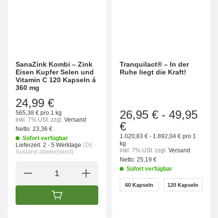
SanaZink Kombi – Zink
Tranquilact® – In der
Eisen Kupfer Selen und
Ruhe liegt die Kraft!
Vitamin C 120 Kapseln á
360 mg
24,99 €
26,95 €
-
49,95
565,38 € pro 1 kg
inkl. 7% USt.
zzgl.
Versand
€
Netto:
23,36 €
1.020,83 € - 1.892,04 € pro 1
Sofort verfügbar
kg
Lieferzeit:
2 - 5 Werktage
(DE -
inkl. 7% USt.
zzgl.
Versand
Ausland abweichend)
Netto:
25,19 €
Sofort verfügbar
wählen
60 Kapseln
120 Kapseln
60 Kapseln
120 Kapseln
IN DEN WARENKORB