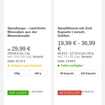
SanaSango – natürliche
SanaSilicium mit Zink
Mineralien aus der
Kapseln | versch.
Meereskoralle
Größen
19,99 €
-
36,99
29,99 €
€
ab
299,90 € pro 1 kg
68,93 € - 127,55 € pro 100 g
inkl. 19% USt.
zzgl.
Versand
inkl. 7% USt.
zzgl.
Versand
Netto:
25,20 €
Netto:
18,68 €
Knapper Lagerbestand
Sofort verfügbar
wählen
wählen
100g
400 g
60 Kapseln
120 Kapseln
100g
400 g
60 Kapseln
120 Kapseln
AUF LAGER
BESTSELLER