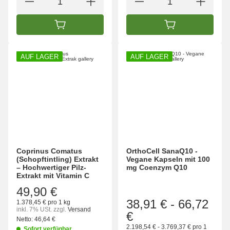
IN DEN WARENKORB
IN DEN WARENK
AUF LAGER
AUF LAGER
Coprinus Comatus
OrthoCell SanaQ10 -
(Schopftintling) Extrakt
Vegane Kapseln mit 100
– Hochwertiger Pilz-
mg Coenzym Q10
Extrakt mit Vitamin C
49,90 €
38,91 €
-
66,72
1.378,45 € pro 1 kg
inkl. 7% USt.
zzgl.
Versand
€
Netto:
46,64 €
2.198,54 € - 3.769,37 € pro 1
Sofort verfügbar