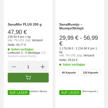
SanaMin PLUS 200 g
SanaMumijo –
Mumijo/Shilajit
47,90 €
29,99 €
-
56,99
239,50 € pro 1 kg
inkl. 7% USt.
zzgl.
Versand
€
Netto:
44,77 €
1.176,08 € - 2.234,90 € pro 1
Sofort verfügbar
kg
Lieferzeit:
2 - 5 Werktage
(DE -
inkl. 7% USt.
zzgl.
Versand
Ausland abweichend)
Netto:
28,03 €
Sofort verfügbar
wählen
60 Kapseln
120 Kapseln
60 Kapseln
120 Kapseln
IN DEN WARENKORB
AUF LAGER
AUF LAGER