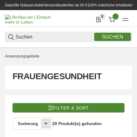
Geprüfte Naturprodukte
Versandkostenfrei ab 60 €
100% natürliche Inhaltsstoffe
0
0 Produkte in der List
SUCHEN
Anwendungsgebiete
FRAUENGESUNDHEIT
FILTER & SORT
20 Produkt(e) gefunden
Sortierung