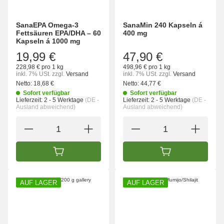
SanaEPA Omega-3
SanaMin 240 Kapseln á
Fettsäuren EPA/DHA – 60
400 mg
Kapseln á 1000 mg
19,99 €
47,90 €
228,98 € pro 1 kg
498,96 € pro 1 kg
inkl. 7% USt.
zzgl.
Versand
inkl. 7% USt.
zzgl.
Versand
Netto:
18,68 €
Netto:
44,77 €
Sofort verfügbar
Sofort verfügbar
Lieferzeit:
2 - 5 Werktage
(DE -
Lieferzeit:
2 - 5 Werktage
(DE -
Ausland abweichend)
Ausland abweichend)
IN DEN WARENKORB
IN DEN WARENK
AUF LAGER
AUF LAGER