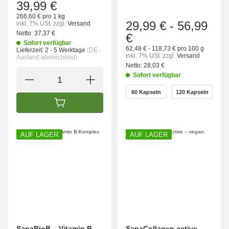
39,99 €
266,60 € pro 1 kg
29,99 €
-
56,99
inkl. 7% USt.
zzgl.
Versand
Netto:
37,37 €
€
Sofort verfügbar
62,48 € - 118,73 € pro 100 g
Lieferzeit:
2 - 5 Werktage
(DE -
inkl. 7% USt.
zzgl.
Versand
Ausland abweichend)
Netto:
28,03 €
Sofort verfügbar
wählen
60 Kapseln
120 Kapseln
60 Kapseln
120 Kapseln
IN DEN WARENKORB
AUF LAGER
AUF LAGER
SanaBioB – Vitamin B-
SanaCollagen active –