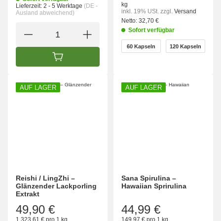
kg
Lieferzeit:
2 - 5 Werktage
(DE -
inkl. 19% USt.
zzgl.
Versand
Ausland abweichend)
Netto:
32,70 €
Sofort verfügbar
wählen
60 Kapseln
120 Kapseln
60 Kapseln
120 Kapseln
IN DEN WARENKORB
AUF LAGER
AUF LAGER
Reishi / LingZhi –
Sana Spirulina –
Glänzender Lackporling
Hawaiian Sprirulina
Extrakt
49,90 €
44,99 €
1.323,61 € pro 1 kg
149,97 € pro 1 kg