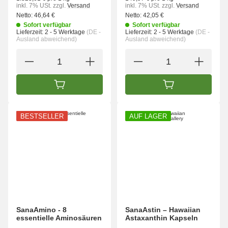
inkl. 7% USt.
zzgl.
Versand
inkl. 7% USt.
zzgl.
Versand
Netto:
46,64 €
Netto:
42,05 €
Sofort verfügbar
Sofort verfügbar
Lieferzeit:
2 - 5 Werktage
(DE -
Lieferzeit:
2 - 5 Werktage
(DE -
Ausland abweichend)
Ausland abweichend)
IN DEN WARENKORB
IN DEN WARENK
BESTSELLER
AUF LAGER
SanaAmino - 8
SanaAstin – Hawaiian
essentielle Aminosäuren
Astaxanthin Kapseln