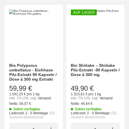
AUF LAGER
Bio Polyporus
Bio Shiitake – Shiitake
umbellatus - Eichhase
Pilz-Extrakt -90 Kapseln /
Pilz-Extrakt 90 Kapseln /
Dose á 300 mg
Dose á 300 mg Extrakt
59,99 €
49,90 €
1.591,25 € pro 1 kg
1.323,61 € pro 1 kg
inkl. 7% USt.
zzgl.
Versand
inkl. 7% USt.
zzgl.
Versand
Netto:
56,07 €
Netto:
46,64 €
Sofort verfügbar
Sofort verfügbar
Lieferzeit:
2 - 5 Werktage
(DE -
Lieferzeit:
2 - 5 Werktage
(DE -
Ausland abweichend)
Ausland abweichend)