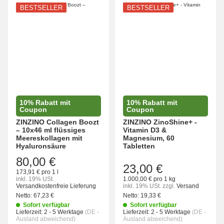
BESTSELLER
BESTSELLER
10% Rabatt mit
10% Rabatt mit
Coupon
Coupon
ZINZINO Collagen Boozt
ZINZINO ZinoShine+ -
– 10x46 ml flüssiges
Vitamin D3 &
Meereskollagen mit
Magnesium, 60
Hyaluronsäure
Tabletten
80,00 €
23,00 €
173,91 € pro 1 l
inkl. 19% USt.
1.000,00 € pro 1 kg
Versandkostenfreie Lieferung
inkl. 19% USt.
zzgl.
Versand
Netto:
67,23 €
Netto:
19,33 €
Sofort verfügbar
Sofort verfügbar
Lieferzeit:
2 - 5 Werktage
(DE -
Lieferzeit:
2 - 5 Werktage
(DE -
Ausland abweichend)
Ausland abweichend)