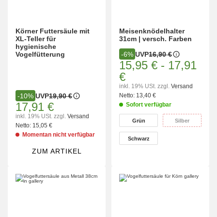
Körner Futtersäule mit
Meisenknödelhalter
XL-Teller für
31cm | versch. Farben
hygienische
UVP
16,90 €
Vogelfütterung
-6%
15,95 €
-
17,91
€
inkl. 19% USt.
zzgl.
Versand
UVP
19,90 €
-10%
Netto:
13,40 €
17,91 €
Sofort verfügbar
wählen
inkl. 19% USt.
zzgl.
Versand
Grün
Silber
Grün
Silber
Netto:
15,05 €
Momentan nicht verfügbar
Schwarz
Schwarz
ZUM ARTIKEL