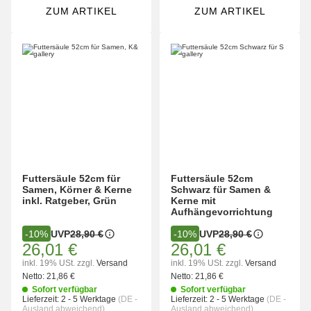
ZUM ARTIKEL
ZUM ARTIKEL
Futtersäule 52cm für
Futtersäule 52cm
Samen, Körner & Kerne
Schwarz für Samen &
inkl. Ratgeber, Grün
Kerne mit
Aufhängevorrichtung
UVP
28,90 €
UVP
28,90 €
-10%
-10%
26,01 €
26,01 €
inkl. 19% USt.
zzgl.
Versand
inkl. 19% USt.
zzgl.
Versand
Netto:
21,86 €
Netto:
21,86 €
Sofort verfügbar
Sofort verfügbar
Lieferzeit:
2 - 5 Werktage
(DE -
Lieferzeit:
2 - 5 Werktage
(DE -
Ausland abweichend)
Ausland abweichend)