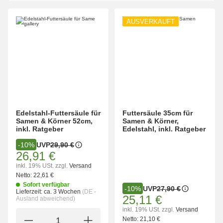
AUSVERKAUFT
Edelstahl-Futtersäule für
Futtersäule 35cm für
Samen & Körner 52cm,
Samen & Körner,
inkl. Ratgeber
Edelstahl, inkl. Ratgeber
UVP
29,90 €
-10%
26,91 €
inkl. 19% USt.
zzgl.
Versand
Netto:
22,61 €
Sofort verfügbar
UVP
27,90 €
-10%
Lieferzeit:
ca. 3 Wochen
(DE -
25,11 €
Ausland abweichend)
inkl. 19% USt.
zzgl.
Versand
Netto:
21,10 €