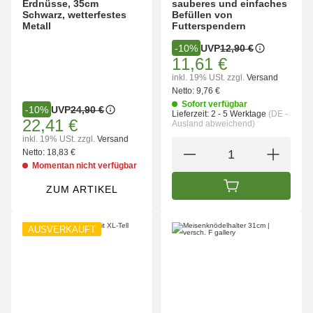
Erdnüsse, 35cm
sauberes und einfaches
Schwarz, wetterfestes
Befüllen von
Metall
Futterspendern
UVP
12,90 €
-10%
11,61 €
inkl. 19% USt.
zzgl.
Versand
Netto:
9,76 €
Sofort verfügbar
UVP
24,90 €
-10%
Lieferzeit:
2 - 5 Werktage
(DE -
22,41 €
Ausland abweichend)
inkl. 19% USt.
zzgl.
Versand
Netto:
18,83 €
Momentan nicht verfügbar
ZUM ARTIKEL
IN DEN WARENK
AUSVERKAUFT