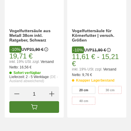
Vogelfuttersäule aus
Vogelfuttersäule für
Metall 38cm inkl.
Körnerfutter | versch.
Ratgeber, Schwarz
Größen
UVP
21,90 €
-10%
UVP
11,90 €
-10%
19,71 €
11,61 €
-
15,21
inkl. 19% USt.
zzgl.
Versand
€
Netto:
16,56 €
inkl. 19% USt.
zzgl.
Versand
Sofort verfügbar
Netto:
9,76 €
Lieferzeit:
2 - 5 Werktage
(DE -
Knapper Lagerbestand
Ausland abweichend)
wählen
20 cm
30 cm
20 cm
30 cm
40 cm
40 cm
IN DEN WARENKORB