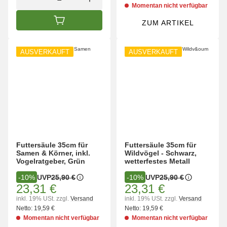
Momentan nicht verfügbar
ZUM ARTIKEL
IN DEN WARENKORB
AUSVERKAUFT
AUSVERKAUFT
Futtersäule 35cm für
Futtersäule 35cm für
Samen & Körner, inkl.
Wildvögel - Schwarz,
Vogelratgeber, Grün
wetterfestes Metall
UVP
25,90 €
UVP
25,90 €
-10%
-10%
23,31 €
23,31 €
inkl. 19% USt.
zzgl.
Versand
inkl. 19% USt.
zzgl.
Versand
Netto:
19,59 €
Netto:
19,59 €
Momentan nicht verfügbar
Momentan nicht verfügbar