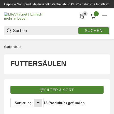
Geprüfte Naturprodukte
Versandkostenfrei ab 60 €
100% natürliche Inhaltsstoffe
0
0 Produkte in der List
SUCHEN
Gartenvögel
FUTTERSÄULEN
FILTER & SORT
18 Produkt(e) gefunden
Sortierung