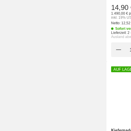
14,90 
1.490,00 € p
inkl. 19% US
Netto:
12,52
Sofort ve
Lieferzeit:
2 
Ausland ab
AUF LAG
Kiefernad