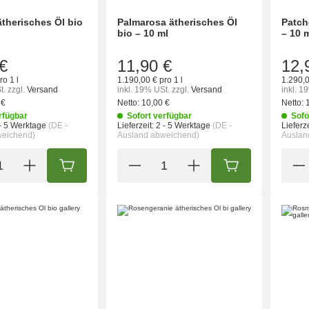
therisches Öl bio
Palmarosa ätherisches Öl
Patch
bio – 10 ml
– 10 
€
11,90 €
12,
ro 1 l
1.190,00 € pro 1 l
1.290,0
t.
zzgl.
Versand
inkl. 19% USt.
zzgl.
Versand
inkl. 1
 €
Netto:
10,00 €
Netto:
rfügbar
Sofort verfügbar
Sofo
- 5 Werktage
(DE -
Lieferzeit:
2 - 5 Werktage
(DE -
Lieferze
weichend)
Ausland abweichend)
Auslan
IN DEN WARENKORB
IN DEN WARENK