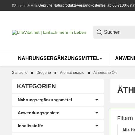
Geprüfte Naturprodukte
Versandkostenfrei ab 60 €
100% natü
Service & Hilfe
NAHRUNGSERGÄNZUNGSMITTEL
ANWEN
Startseite
Drogerie
Aromatherapie
Ätherische Öle
KATEGORIEN
ÄTH
Nahrungsergänzungsmittel
Anwendungsgebiete
Filtern
Inhaltsstoffe
Alle He