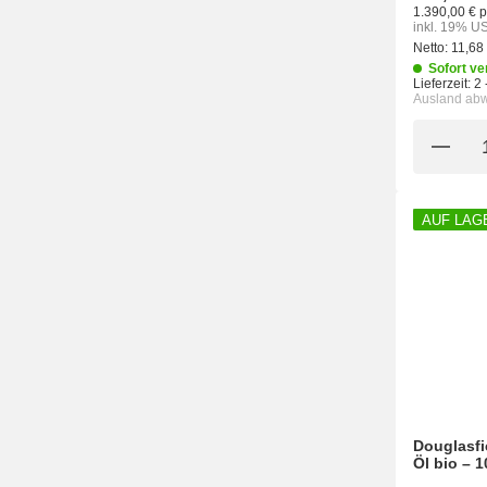
1.390,00 € p
inkl. 19% US
Netto:
11,68
Sofort ve
Lieferzeit:
2 
Ausland ab
AUF LAG
Douglasfi
Öl bio – 1