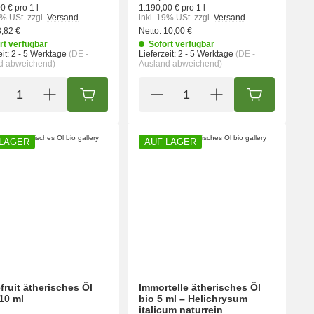
0 € pro 1 l
1.190,00 € pro 1 l
9% USt.
zzgl.
Versand
inkl. 19% USt.
zzgl.
Versand
8,82 €
Netto:
10,00 €
rt verfügbar
Sofort verfügbar
it:
2 - 5 Werktage
(DE -
Lieferzeit:
2 - 5 Werktage
(DE -
d abweichend)
Ausland abweichend)
ORB
IN DEN WARENKORB
IN DEN WA
 LAGER
AUF LAGER
fruit ätherisches Öl
Immortelle ätherisches Öl
 10 ml
bio 5 ml – Helichrysum
italicum naturrein