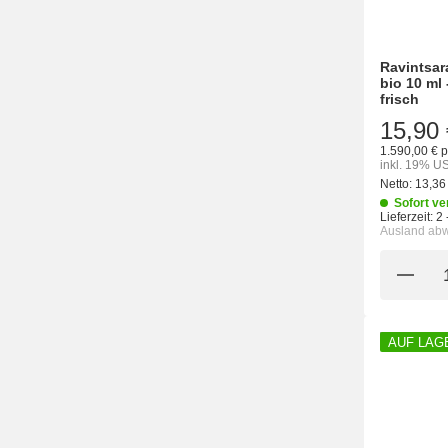
Ravintsar
bio 10 ml 
frisch
15,90 
1.590,00 € p
inkl. 19% US
Netto:
13,36
Sofort ve
Lieferzeit:
2 
Ausland ab
AUF LAG