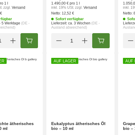
ro 1 l
1.490,00 € pro 1 l
1.050,0
t.
zzgl.
Versand
inkl. 19% USt.
zzgl.
Versand
inkl. 1
 €
Netto:
12,52 €
Netto:
rfügbar
Sofort verfügbar
Sofo
- 5 Werktage
(DE -
Lieferzeit:
ca. 3 Wochen
(DE -
Lieferze
weichend)
Ausland abweichend)
Auslan
IN DEN WARENKORB
IN DEN WARENK
ER
AUF LAGER
AUF
chte ätherisches
Eukalyptus ätherisches Öl
Grape
0 ml
bio – 10 ml
bio –