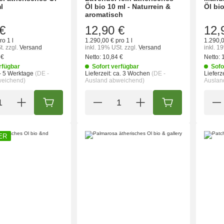
l
Öl bio 10 ml - Naturrein &
Öl bio
aromatisch
€
12,90 €
12,
ro 1 l
1.290,00 € pro 1 l
1.290,0
t.
zzgl.
Versand
inkl. 19% USt.
zzgl.
Versand
inkl. 1
 €
Netto:
10,84 €
Netto:
rfügbar
Sofort verfügbar
Sofo
- 5 Werktage
(DE -
Lieferzeit:
ca. 3 Wochen
(DE -
Lieferze
weichend)
Ausland abweichend)
Auslan
IN DEN WARENKORB
IN DEN WARENK
ER