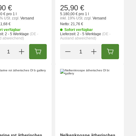
90 €
25,90 €
0 € pro 1 l
5.180,00 € pro 1 l
9% USt.
zzgl.
Versand
inkl. 19% USt.
zzgl.
Versand
11,68 €
Netto:
21,76 €
rt verfügbar
Sofort verfügbar
it:
2 - 5 Werktage
(DE -
Lieferzeit:
2 - 5 Werktage
(DE -
d abweichend)
Ausland abweichend)
ORB
IN DEN WARENKORB
IN DEN WA
rine rot ätherisches
Nelkenknospe ätherisches