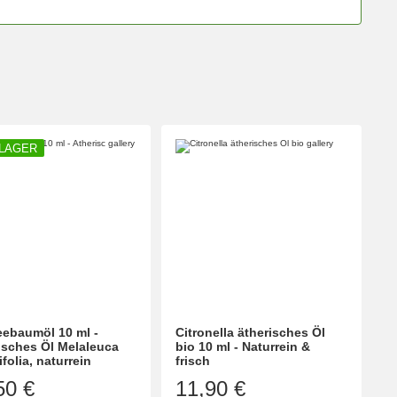
 LAGER
eebaumöl 10 ml -
Citronella ätherisches Öl
isches Öl Melaleuca
bio 10 ml - Naturrein &
ifolia, naturrein
frisch
50 €
11,90 €