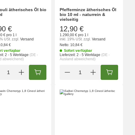
ouli ätherisches Öl bio
Pfefferminze ätherisches Öl
ml
bio 10 ml - naturrein &
vielseitig
90 €
12,90 €
0 € pro 1 l
1.290,00 € pro 1 l
9% USt.
zzgl.
Versand
inkl. 19% USt.
zzgl.
Versand
10,84 €
Netto:
10,84 €
rt verfügbar
Sofort verfügbar
it:
2 - 5 Werktage
(DE -
Lieferzeit:
2 - 5 Werktage
(DE -
d abweichend)
Ausland abweichend)
ORB
IN DEN WARENKORB
IN DEN WA