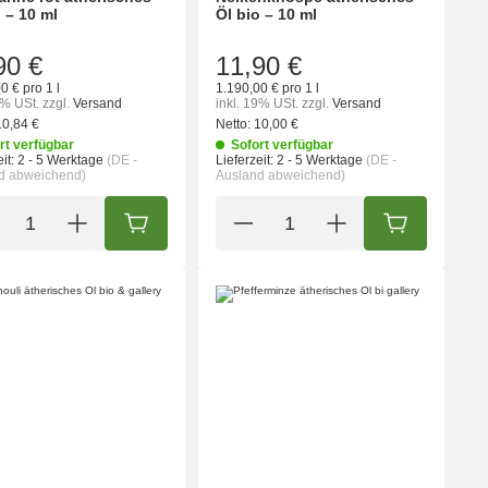
 – 10 ml
Öl bio – 10 ml
90 €
11,90 €
0 € pro 1 l
1.190,00 € pro 1 l
9% USt.
zzgl.
Versand
inkl. 19% USt.
zzgl.
Versand
10,84 €
Netto:
10,00 €
rt verfügbar
Sofort verfügbar
it:
2 - 5 Werktage
(DE -
Lieferzeit:
2 - 5 Werktage
(DE -
d abweichend)
Ausland abweichend)
ORB
IN DEN WARENKORB
IN DEN WA