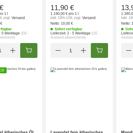
€
11,90 €
13,
ro 1 l
1.190,00 € pro 1 l
1.390,0
t.
zzgl.
Versand
inkl. 19% USt.
zzgl.
Versand
inkl. 1
 €
Netto:
10,00 €
Netto:
rfügbar
Sofort verfügbar
Sofo
- 5 Werktage
(DE -
Lieferzeit:
2 - 5 Werktage
(DE -
Lieferze
weichend)
Ausland abweichend)
Auslan
IN DEN WARENKORB
IN DEN WARENK
ER
el ätherisches Öl
Lavendel fein ätherisches
Manda