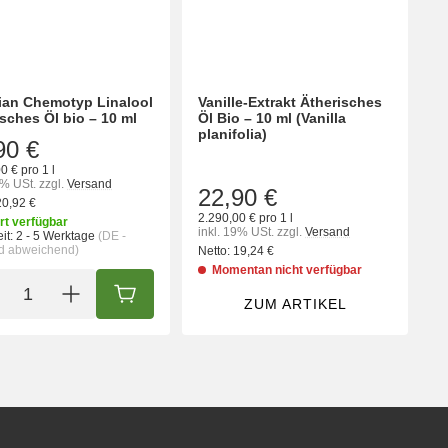
an Chemotyp Linalool
Vanille-Extrakt Ätherisches
isches Öl bio – 10 ml
Öl Bio – 10 ml (Vanilla
planifolia)
90 €
0 € pro 1 l
9% USt.
zzgl.
Versand
22,90 €
20,92 €
2.290,00 € pro 1 l
rt verfügbar
inkl. 19% USt.
zzgl.
Versand
it:
2 - 5 Werktage
(DE -
d abweichend)
Netto:
19,24 €
Momentan nicht verfügbar
ORB
IN DEN WARENKORB
ZUM ARTIKEL