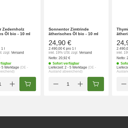
r Zedernholz
Sonnentor Zimtrinde
Thymi
s Öl bio - 10 ml
ätherisches Öl bio - 10 ml
äther
24,90 €
24,
 1 l
2.490,00 € pro 1 l
2.490,0
t.
zzgl.
Versand
inkl. 19% USt.
zzgl.
Versand
inkl. 1
€
Netto:
20,92 €
Netto:
rfügbar
Sofort verfügbar
Sofo
- 5 Werktage
(DE -
Lieferzeit:
2 - 5 Werktage
(DE -
Lieferze
weichend)
Ausland abweichend)
Auslan
IN DEN WARENKORB
IN DEN WARENK