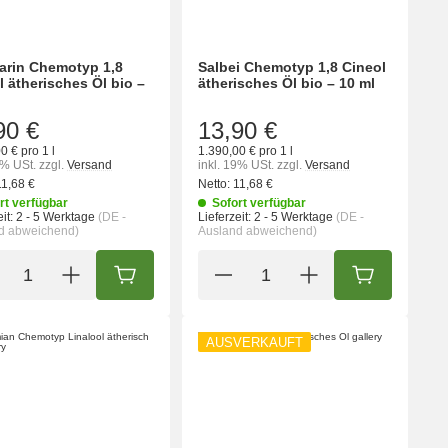
rin Chemotyp 1,8
Salbei Chemotyp 1,8 Cineol
l ätherisches Öl bio –
ätherisches Öl bio – 10 ml
90 €
13,90 €
0 € pro 1 l
1.390,00 € pro 1 l
9% USt.
zzgl.
Versand
inkl. 19% USt.
zzgl.
Versand
11,68 €
Netto:
11,68 €
rt verfügbar
Sofort verfügbar
it:
2 - 5 Werktage
(DE -
Lieferzeit:
2 - 5 Werktage
(DE -
d abweichend)
Ausland abweichend)
ORB
IN DEN WARENKORB
IN DEN WA
AUSVERKAUFT