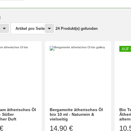
g
Artikel pro Seite
24 Produkt(e) gefunden
AUF
am ätherisches Öl
Bergamotte ätherisches Öl
Bio T
- Süßer
bio 10 ml - Naturrein &
Äther
her Duft
vielseitig
altern
€
14,90 €
10,