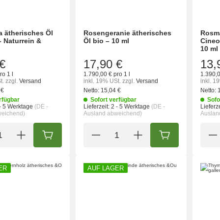
a ätherisches Öl
Rosengeranie ätherisches
Rosma
- Naturrein &
Öl bio – 10 ml
Cineo
10 ml
€
17,90 €
13,
ro 1 l
1.790,00 € pro 1 l
1.390,0
t.
zzgl.
Versand
inkl. 19% USt.
zzgl.
Versand
inkl. 1
 €
Netto:
15,04 €
Netto:
rfügbar
Sofort verfügbar
Sofo
- 5 Werktage
(DE -
Lieferzeit:
2 - 5 Werktage
(DE -
Lieferze
weichend)
Ausland abweichend)
Auslan
IN DEN WARENKORB
IN DEN WARENK
ER
AUF LAGER