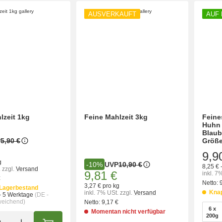
AUSVERKAUFT
AUF
lzeit 1kg
Feine Mahlzeit 3kg
Feine
Huhn 
Blaub
P
5,90 €
Größ
9,9
g
UVP
10,90 €
-10%
8,25 € 
.
zzgl.
Versand
9,81 €
inkl. 7
€
Netto:
3,27 € pro kg
Lagerbestand
Kna
inkl. 7% USt.
zzgl.
Versand
- 5 Werktage
(DE -
weichend)
Netto:
9,17 €
wähl
6 x
Momentan nicht verfügbar
6 x 
200g