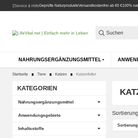
Geprüfte Naturprodukte
Versandkostenfrei ab 60 €
100% natü
Service & Hilfe
NAHRUNGSERGÄNZUNGSMITTEL
ANWEN
Startseite
Tiere
Katzen
Katzenfutter
KATEGORIEN
KAT
Nahrungsergänzungsmittel
Sortierun
Anwendungsgebiete
Sortierung
Inhaltsstoffe