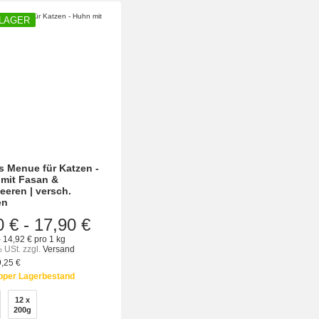
 LAGER
s Menue für Katzen -
mit Fasan &
eeren | versch.
en
0 €
-
17,90 €
- 14,92 € pro 1 kg
% USt.
zzgl.
Versand
9,25 €
pper Lagerbestand
en
12 x
200g
12 x 200g
200g