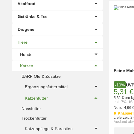
Vitalfood
Getränke & Tee
Drogerie
Tiere
Hunde
Katzen
Feine Mah
BARF Öle & Zusätze
UV
-10%
Ergänzungsfuttermittel
5,31 €
Katzenfutter
5,31 € pro k
inkl. 7% USt
Netto:
4,96 
Nassfutter
Knapper 
Lieferzeit:
2 
Trockenfutter
Ausland ab
Katzenpflege & Parasiten