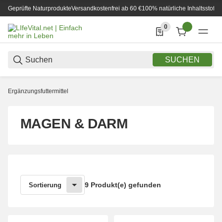
Geprüfte Naturprodukte
Versandkostenfrei ab 60 €
100% natürliche Inhaltsstoffe
0
0 Produkte in der List
SUCHEN
Ergänzungsfuttermittel
MAGEN & DARM
9 Produkt(e) gefunden
Sortierung