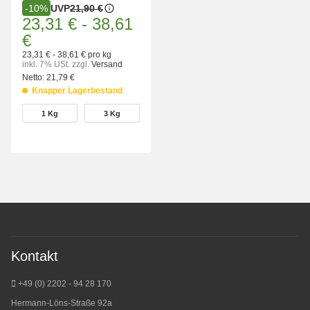
UVP
21,90 €
-10%
23,31 €
-
38,61
€
23,31 € - 38,61 € pro kg
inkl. 7% USt.
zzgl.
Versand
Netto:
21,79 €
Knapper Lagerbestand
wählen
1 Kg
3 Kg
1 Kg
3 Kg
Kontakt
+49 (0) 2202 - 94 28 170
Hermann-Löns-Straße 92a