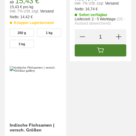
15,43 €
ab
inkl. 7% USt.
zzgl.
Versand
15,43 € pro kg
Netto:
16,74 €
inkl. 7% USt.
zzgl.
Versand
Sofort verfügbar
Netto:
14,42 €
Lieferzeit:
2 - 5 Werktage
(DE -
Knapper Lagerbestand
Ausland abweichend)
wählen
250 g
1 kg
250 g
1 kg
3 kg
3 kg
IN DEN WARENK
Indische Flohsamen |
versch. Größen