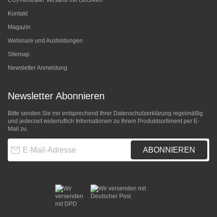
CO₂-neutraler Versand mit GoGreen
Kontakt
Magazin
Webinare und Ausbildungen
Sitemap
Newsletter Anmeldung
Newsletter Abonnieren
Bitte senden Sie mir entsprechend Ihrer
Datenschutzerklärung
regelmäßig
und jederzeit widerruflich Informationen zu Ihrem Produktsortiment per E-
Mail zu.
E-Mail-Adresse
ABONNIEREN