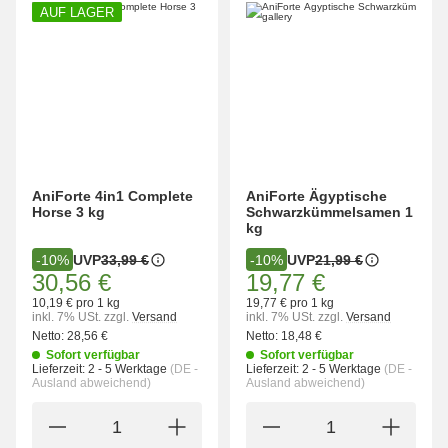
AUF LAGER
AniForte 4in1 Complete
AniForte Ägyptische
Horse 3 kg
Schwarzkümmelsamen 1
kg
UVP
33,99 €
UVP
21,99 €
-10%
-10%
30,56 €
19,77 €
10,19 € pro 1 kg
19,77 € pro 1 kg
inkl. 7% USt.
zzgl.
Versand
inkl. 7% USt.
zzgl.
Versand
Netto:
28,56 €
Netto:
18,48 €
Sofort verfügbar
Sofort verfügbar
Lieferzeit:
2 - 5 Werktage
(DE -
Lieferzeit:
2 - 5 Werktage
(DE -
Ausland abweichend)
Ausland abweichend)