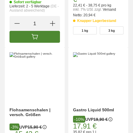
Sofort verfügbar
22,41 € - 38,75 € pro kg
Lieferzeit:
2 - 5 Werktage
(DE -
inkl. 7% USt.
zzgl.
Versand
Ausland abweichend)
Netto:
20,94 €
Knapper Lagerbestand
wählen
1 kg
3 kg
1 kg
3 kg
IN DEN WARENKORB
Flohsamenschalen |
Gastro Liquid 500ml
versch. Größen
UVP
19,90 €
-10%
17,91 €
UVP
15,90 €
-3%
35,82 € pro 1 l