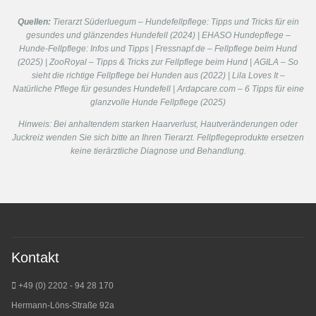
Quellen:
Tierarzt Süderluegum – Hundefellpflege: Tipps und Tricks für ein
gesundes und glänzendes Hundefell (2024) | EHASO Hundepflege –
Hunde-Fellpflege: Infos und Tipps | Fressnapf.de – Fellpflege beim Hund
(2025) | ZooRoyal – Tipps & Tricks zur Fellpflege beim Hund | AGILA – So
sieht die richtige Fellpflege bei Hunden aus (2022) | Lila Loves It –
Natürliche Pflege für gesundes Hundefell | Ardapcare.com – 6 Tipps für eine
glanzvolle Hunde Fellpflege (2025)
Hinweis: Bei anhaltendem starken Haarverlust, Hautveränderungen oder
Juckreiz wenden Sie sich bitte an Ihren Tierarzt. Fellpflegeprodukte ersetzen
keine tierärztliche Diagnose und Behandlung.
Kontakt
+49 (0) 2202 - 94 28 170
Hermann-Löns-Straße 92a