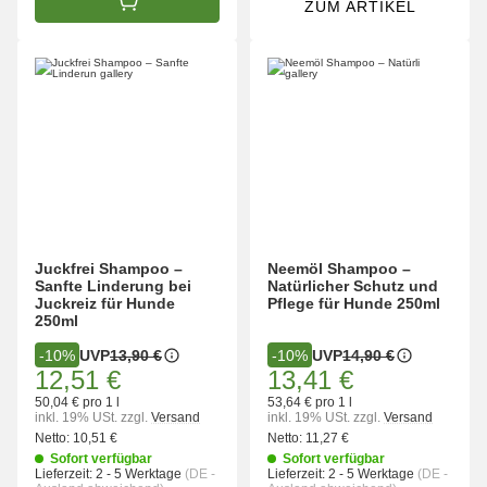
ZUM ARTIKEL
IN DEN WARENKORB
Juckfrei Shampoo –
Neemöl Shampoo –
Sanfte Linderung bei
Natürlicher Schutz und
Juckreiz für Hunde
Pflege für Hunde 250ml
250ml
UVP
13,90 €
UVP
14,90 €
-10%
-10%
12,51 €
13,41 €
50,04 € pro 1 l
53,64 € pro 1 l
inkl. 19% USt.
zzgl.
Versand
inkl. 19% USt.
zzgl.
Versand
Netto:
10,51 €
Netto:
11,27 €
Sofort verfügbar
Sofort verfügbar
Lieferzeit:
2 - 5 Werktage
(DE -
Lieferzeit:
2 - 5 Werktage
(DE -