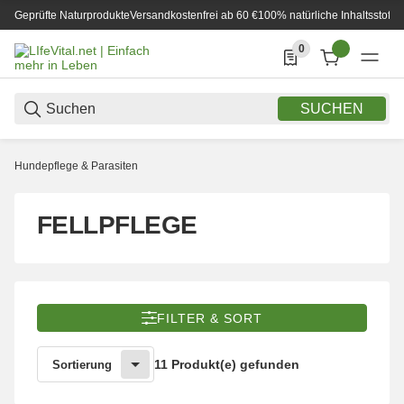
Geprüfte Naturprodukte
Versandkostenfrei ab 60 €
100% natürliche Inhaltsstoffe
0
0 Produkte in der List
SUCHEN
Hundepflege & Parasiten
FELLPFLEGE
FILTER & SORT
11 Produkt(e) gefunden
Sortierung