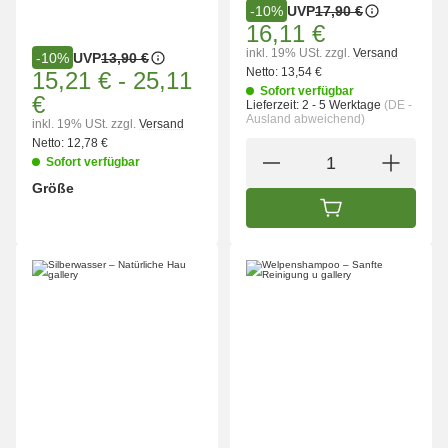
UVP
17,90 €
-10%
16,11 €
inkl. 19% USt.
zzgl.
Versand
UVP
13,90 €
-10%
Netto:
13,54 €
15,21 €
-
25,11
Sofort verfügbar
€
Lieferzeit:
2 - 5 Werktage
(DE -
Ausland abweichend)
inkl. 19% USt.
zzgl.
Versand
Netto:
12,78 €
Sofort verfügbar
Größe
wählen
Bitte wählen Sie eine Variation.
IN DEN WARENK