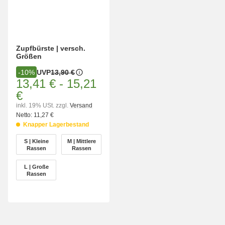
Zupfbürste | versch.
Größen
UVP
13,90 €
-10%
13,41 €
-
15,21
€
inkl. 19% USt.
zzgl.
Versand
Netto:
11,27 €
Knapper Lagerbestand
wählen
S | Kleine
M | Mittlere
S | Kleine Rassen
M | Mittlere Rassen
Rassen
Rassen
L | Große
L | Große Rassen
Rassen