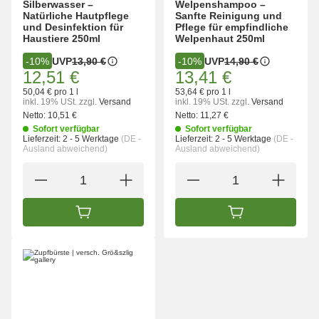
Silberwasser –
Welpenshampoo –
Natürliche Hautpflege
Sanfte Reinigung und
und Desinfektion für
Pflege für empfindliche
Haustiere 250ml
Welpenhaut 250ml
UVP
13,90 €
UVP
14,90 €
-10%
-10%
12,51 €
13,41 €
50,04 € pro 1 l
53,64 € pro 1 l
inkl. 19% USt.
zzgl.
Versand
inkl. 19% USt.
zzgl.
Versand
Netto:
10,51 €
Netto:
11,27 €
Sofort verfügbar
Sofort verfügbar
Lieferzeit:
2 - 5 Werktage
(DE -
Lieferzeit:
2 - 5 Werktage
(DE -
Ausland abweichend)
Ausland abweichend)
IN DEN WARENKORB
IN DEN WARENK