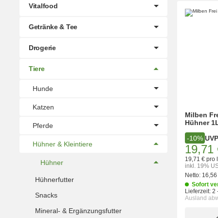
Vitalfood
Getränke & Tee
Drogerie
Tiere
Hunde
Katzen
Milben Fre
Hühner 1
Pferde
UV
-10%
Hühner & Kleintiere
19,71 
19,71 € pro l
Hühner
inkl. 19% US
Netto:
16,56
Hühnerfutter
Sofort ve
Lieferzeit:
2 
Snacks
Ausland ab
Mineral- & Ergänzungsfutter