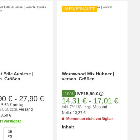
AUSVERKAUFT
t Edle Auslese |
Wormwood Mix Hühner |
h. Größen
versch. Größen
UVP
15,90 €
-10%
90 €
-
27,90 €
14,31 €
-
17,01 €
- 5,58 € pro kg
inkl. 7% USt.
zzgl.
Versand
% USt.
zzgl.
Versand
Netto:
13,37 €
18,60 €
Momentan nicht verfügbar
rt verfügbar
Inhalt
en
10
wählen
Bitte wählen Sie eine Variation.
10 kg
kg