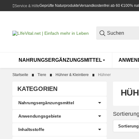
Geprüfte Naturprodukte
Versandkostenfrei ab 60 €
100% natü
Service & Hilfe
NAHRUNGSERGÄNZUNGSMITTEL
ANWEN
Startseite
Tiere
Hühner & Kleintiere
Hühner
KATEGORIEN
HÜH
Nahrungsergänzungsmittel
Sortierun
Anwendungsgebiete
Sortierung
Inhaltsstoffe