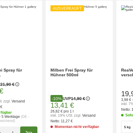
AUSVERKAUFT
i Spray für
Milben Frei Spray für
ReaVe
L
Hühner 500ml
versc
P
21,90 €
€
19,
UVP
14,90 €
-10%
3,98 € 
t.
zzgl.
Versand
13,41 €
inkl. 7
 €
Netto:
26,82 € pro 1 l
rfügbar
Sofo
inkl. 19% USt.
zzgl.
Versand
- 5 Werktage
(DE -
weichend)
Netto:
11,27 €
wähl
Momentan nicht verfügbar
5 kg
5 kg