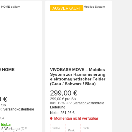
AUSVERKAUFT
E HOME
VIVOBASE MOVE – Mobiles
System zur Harmonisierung
elektromagnetischer Felder
(Grau / Schwarz / Blau)
299,00 €
0 €
299,00 € pro Stk
inkl. 19% USt.
Versandkostenfreie
 Stk
Lieferung
t.
Versandkostenfreie
Netto:
251,26 €
Momentan nicht verfügbar
3 €
rfügbar
wählen
Silbe
Sch
- 5 Werktage
(DE -
Pink
Silber
Pink
Schwarz