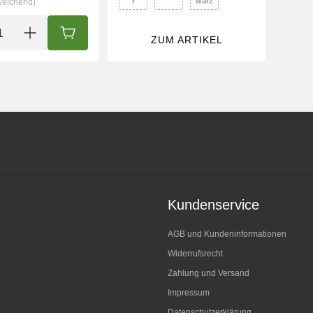
r
warz
weichend)
IN DEN WARENKORB
ZUM ARTIKEL
Kundenservice
AGB und Kundeninformationen
Widerrufsrecht
Zahlung und Versand
Impressum
Datenschutzerklärung