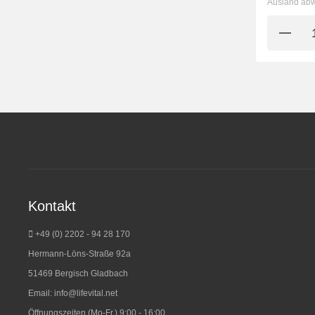
Ausland ab
Kontakt
+49 (0) 2202 - 94 28 170
Hermann-Löns-Straße 92a
51469 Bergisch Gladbach
Email:
info@lifevital.net
Öffnungszeiten (Mo-Fr.) 9:00 - 16:00