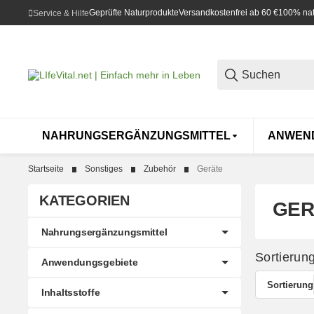
Geprüfte Naturprodukte
Versandkostenfrei ab 60 €
100% natü
Service & Hilfe
NAHRUNGSERGÄNZUNGSMITTEL
ANWEN
Startseite
Sonstiges
Zubehör
Geräte
KATEGORIEN
GER
Nahrungsergänzungsmittel
Sortierun
Anwendungsgebiete
Sortierung
Inhaltsstoffe