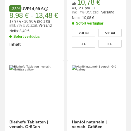
10,78 €
ab
43,12 € pro 1 l
UVP
14,99 €
-33%
inkl. 7% USt.
zzgl.
Versand
8,98 €
-
13,48 €
Netto:
10,08 €
17,97 € - 26,96 € pro 1 kg
Sofort verfügbar
inkl. 7% USt.
zzgl.
Versand
wählen
Netto:
8,40 €
250 ml
500 ml
250 ml
500 ml
Sofort verfügbar
Inhalt
1 L
5 L
1 L
5 L
wählen
Bitte wählen Sie eine Variation.
Bierhefe Tabletten |
Hanföl naturrein |
versch. Größen
versch. Größen