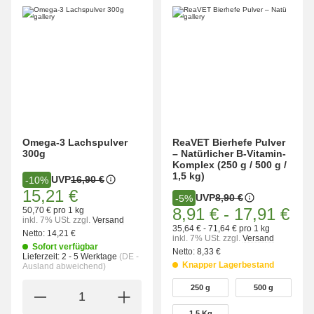
Omega-3 Lachspulver
ReaVET Bierhefe Pulver
300g
– Natürlicher B-Vitamin-
Komplex (250 g / 500 g /
1,5 kg)
UVP
16,90 €
-10%
15,21 €
UVP
8,90 €
-5%
8,91 €
-
17,91 €
50,70 € pro 1 kg
inkl. 7% USt.
zzgl.
Versand
35,64 € - 71,64 € pro 1 kg
Netto:
14,21 €
inkl. 7% USt.
zzgl.
Versand
Sofort verfügbar
Netto:
8,33 €
Lieferzeit:
2 - 5 Werktage
(DE -
Knapper Lagerbestand
Ausland abweichend)
wählen
250 g
500 g
250 g
500 g
1,5 Kg