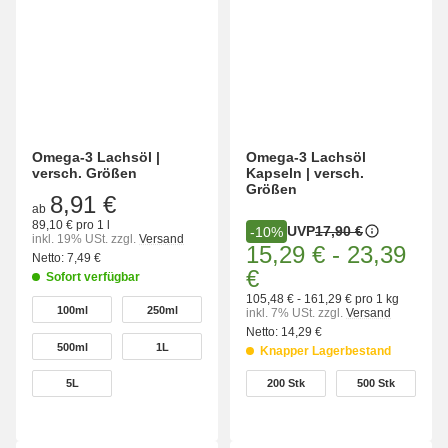
Omega-3 Lachsöl |
Omega-3 Lachsöl
versch. Größen
Kapseln | versch.
Größen
8,91 €
ab
89,10 € pro 1 l
UVP
17,90 €
-10%
inkl. 19% USt.
zzgl.
Versand
15,29 €
-
23,39
Netto:
7,49 €
€
Sofort verfügbar
105,48 € - 161,29 € pro 1 kg
wählen
100ml
250ml
inkl. 7% USt.
zzgl.
Versand
100ml
250ml
Netto:
14,29 €
500ml
1L
Knapper Lagerbestand
500ml
1L
wählen
5L
200 Stk
500 Stk
5L
200 Stk
500 Stk