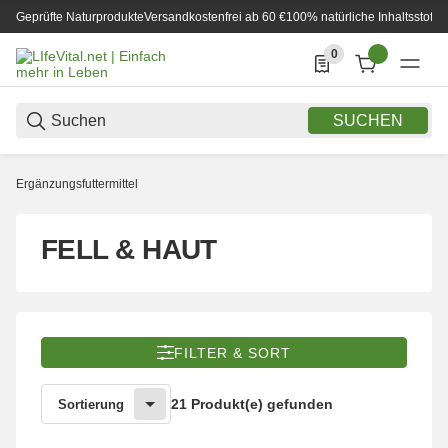
Geprüfte Naturprodukte
Versandkostenfrei ab 60 €
100% natürliche Inhaltsstoffe
0
0 Produkte in der List
SUCHEN
Ergänzungsfuttermittel
FELL & HAUT
FILTER & SORT
21 Produkt(e) gefunden
Sortierung