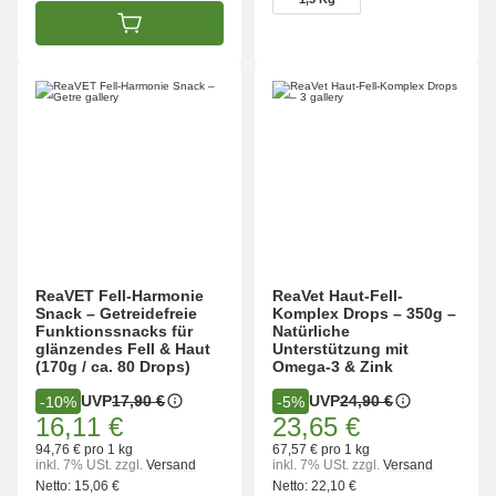
1,5 Kg
IN DEN WARENKORB
ReaVET Fell-Harmonie
ReaVet Haut-Fell-
Snack – Getreidefreie
Komplex Drops – 350g –
Funktionssnacks für
Natürliche
glänzendes Fell & Haut
Unterstützung mit
(170g / ca. 80 Drops)
Omega-3 & Zink
UVP
17,90 €
UVP
24,90 €
-10%
-5%
16,11 €
23,65 €
94,76 € pro 1 kg
67,57 € pro 1 kg
inkl. 7% USt.
zzgl.
Versand
inkl. 7% USt.
zzgl.
Versand
Netto:
15,06 €
Netto:
22,10 €