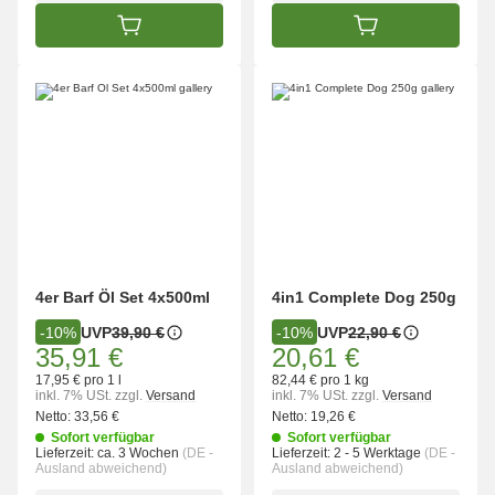
IN DEN WARENKORB
IN DEN WARENK
4er Barf Öl Set 4x500ml
4in1 Complete Dog 250g
UVP
39,90 €
UVP
22,90 €
-10%
-10%
35,91 €
20,61 €
17,95 € pro 1 l
82,44 € pro 1 kg
inkl. 7% USt.
zzgl.
Versand
inkl. 7% USt.
zzgl.
Versand
Netto:
33,56 €
Netto:
19,26 €
Sofort verfügbar
Sofort verfügbar
Lieferzeit:
ca. 3 Wochen
(DE -
Lieferzeit:
2 - 5 Werktage
(DE -
Ausland abweichend)
Ausland abweichend)