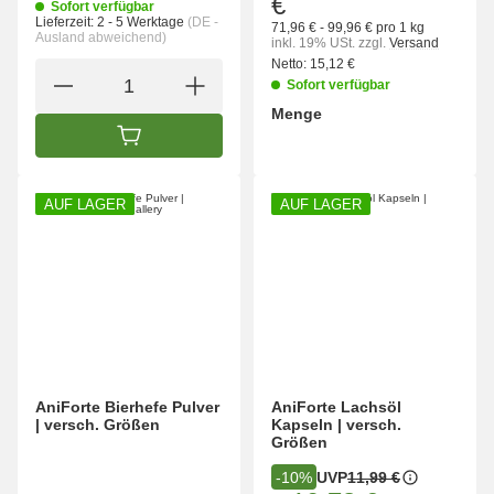
€
Sofort verfügbar
Lieferzeit:
2 - 5 Werktage
(DE -
71,96 € - 99,96 € pro 1 kg
Ausland abweichend)
inkl. 19% USt.
zzgl.
Versand
Netto:
15,12 €
Sofort verfügbar
Menge
wählen
Bitte wählen Sie eine Variation.
IN DEN WARENKORB
AUF LAGER
AUF LAGER
AniForte Bierhefe Pulver
AniForte Lachsöl
| versch. Größen
Kapseln | versch.
Größen
UVP
11,99 €
-10%