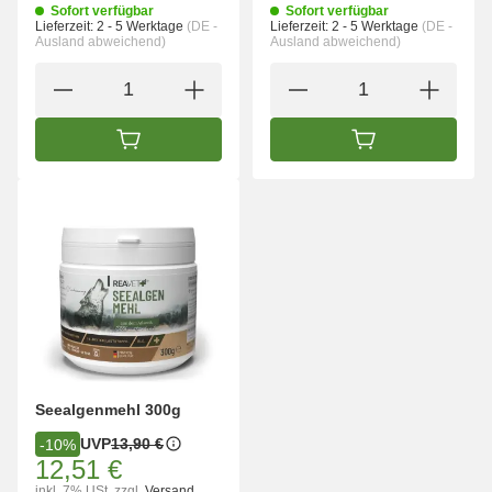
Sofort verfügbar
Sofort verfügbar
Lieferzeit:
2 - 5 Werktage
(DE -
Lieferzeit:
2 - 5 Werktage
(DE -
Ausland abweichend)
Ausland abweichend)
IN DEN WARENKORB
IN DEN WARENK
Seealgenmehl 300g
UVP
13,90 €
-10%
12,51 €
inkl. 7% USt.
zzgl.
Versand