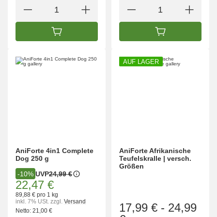
IN DEN WARENKORB
IN DEN WARENK
AUF LAGER
AniForte 4in1 Complete
AniForte Afrikanische
Dog 250 g
Teufelskralle | versch.
Größen
UVP
24,99 €
-10%
22,47 €
89,88 € pro 1 kg
inkl. 7% USt.
zzgl.
Versand
17,99 €
-
24,99
Netto:
21,00 €