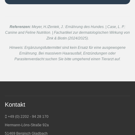
Referenzen:
Meyer, H./Zentek, J.:
Ernährung des Hundes.
| Case, L. P.:
Canine and Feline Nutrition.
| Fachartikel zur dermatologischen Wirkung von
Zink & Biotin (2024/2025).
Hinweis: Ergänzungsfuttermittel sind kein Ersatz für eine ausgewogene
Ernährung. Bei massivem Haarausfall, Entzündungen oder
Parasitenverdacht suchen Sie bitte umgehend einen Tierarzt auf.
Kontakt
+49 (0) 2202 - 94 28 170
Hermann-Löns-Straße 92a
51469 Bergisch Gladbach