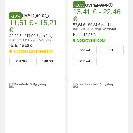
UVP
12,90 €
-10%
13,41 €
-
22,46
UVP
12,90 €
-10%
€
11,61 €
-
15,21
53,64 € - 89,84 € pro 1 l
€
inkl. 7% USt.
zzgl.
Versand
Netto:
12,53 €
89,31 € - 117,00 € pro 1 kg
inkl. 7% USt.
zzgl.
Versand
Sofort verfügbar
Netto:
10,85 €
wählen
500 ml
1 L
Knapper Lagerbestand
500 ml
1 L
wählen
250 Stk
500 Stk
250 ml
250 Stk
500 Stk
250 ml