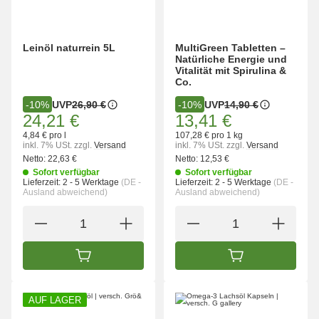
Leinöl naturrein 5L
MultiGreen Tabletten –
Natürliche Energie und
Vitalität mit Spirulina &
Co.
UVP
26,90 €
UVP
14,90 €
-10%
-10%
24,21 €
13,41 €
4,84 € pro l
107,28 € pro 1 kg
inkl. 7% USt.
zzgl.
Versand
inkl. 7% USt.
zzgl.
Versand
Netto:
22,63 €
Netto:
12,53 €
Sofort verfügbar
Sofort verfügbar
Lieferzeit:
2 - 5 Werktage
(DE -
Lieferzeit:
2 - 5 Werktage
(DE -
Ausland abweichend)
Ausland abweichend)
IN DEN WARENKORB
IN DEN WARENK
AUF LAGER