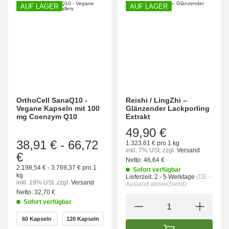
AUF LAGER
AUF LAGER
OrthoCell SanaQ10 -
Reishi / LingZhi –
Vegane Kapseln mit 100
Glänzender Lackporling
mg Coenzym Q10
Extrakt
49,90 €
38,91 €
-
66,72
1.323,61 € pro 1 kg
inkl. 7% USt.
zzgl.
Versand
€
Netto:
46,64 €
2.198,54 € - 3.769,37 € pro 1
Sofort verfügbar
kg
Lieferzeit:
2 - 5 Werktage
(DE -
inkl. 19% USt.
zzgl.
Versand
Ausland abweichend)
Netto:
32,70 €
Sofort verfügbar
wählen
60 Kapseln
120 Kapseln
60 Kapseln
120 Kapseln