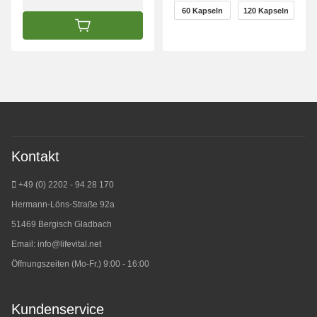
wählen
60 Kapseln
120 Kapseln
60 Kapseln
120 Kapseln
IN DEN WARENKORB
Kontakt
+49 (0) 2202 - 94 28 170
Hermann-Löns-Straße 92a
51469 Bergisch Gladbach
Email:
info@lifevital.net
Öffnungszeiten (Mo-Fr.) 9:00 - 16:00
Kundenservice