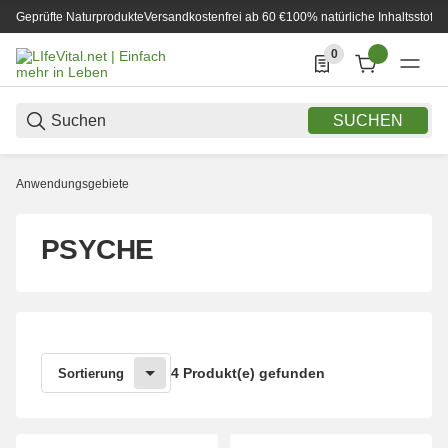
Geprüfte Naturprodukte
Versandkostenfrei ab 60 €
100% natürliche Inhaltsstoffe
0
0 Produkte in der List
SUCHEN
Anwendungsgebiete
PSYCHE
4 Produkt(e) gefunden
Sortierung