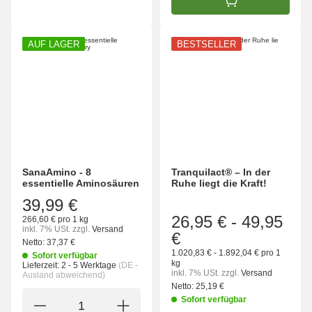
IN DEN WARENK
AUF LAGER
BESTSELLER
SanaAmino - 8
Tranquilact® – In der
essentielle Aminosäuren
Ruhe liegt die Kraft!
39,99 €
26,95 €
-
49,95
266,60 € pro 1 kg
inkl. 7% USt.
zzgl.
Versand
€
Netto:
37,37 €
1.020,83 € - 1.892,04 € pro 1
Sofort verfügbar
kg
Lieferzeit:
2 - 5 Werktage
(DE -
inkl. 7% USt.
zzgl.
Versand
Ausland abweichend)
Netto:
25,19 €
Sofort verfügbar