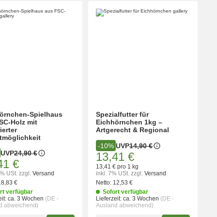
örnchen-Spielhaus
Spezialfutter für
SC-Holz mit
Eichhörnchen 1kg –
ierter
Artgerecht & Regional
tmöglichkeit
UVP
14,90 €
-10%
UVP
24,90 €
13,41 €
41 €
13,41 € pro 1 kg
9% USt.
zzgl.
Versand
inkl. 7% USt.
zzgl.
Versand
18,83 €
Netto:
12,53 €
rt verfügbar
Sofort verfügbar
it:
ca. 3 Wochen
(DE -
Lieferzeit:
ca. 3 Wochen
(DE -
d abweichend)
Ausland abweichend)