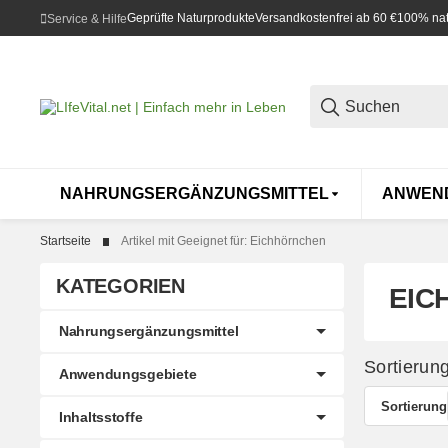
Geprüfte Naturprodukte
Versandkostenfrei ab 60 €
100% natü
Service & Hilfe
NAHRUNGSERGÄNZUNGSMITTEL
ANWEN
Startseite
Artikel mit Geeignet für: Eichhörnchen
KATEGORIEN
EIC
Nahrungsergänzungsmittel
Sortierun
Anwendungsgebiete
Sortierung
Inhaltsstoffe