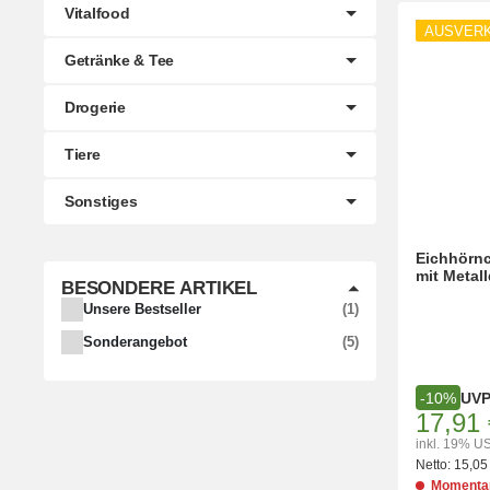
Vitalfood
AUSVER
Getränke & Tee
Drogerie
Tiere
Sonstiges
Eichhörn
mit Metal
BESONDERE ARTIKEL
ARTIKEL GEFUNDEN
Unsere Bestseller
1
ARTIKEL GEFUNDEN
Sonderangebot
5
UV
-10%
17,91 
inkl. 19% US
Netto:
15,05
Momentan