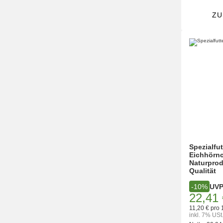
ZU
Spezialfut
Eichhörnc
Naturprod
Qualität
UV
-10%
22,41 
11,20 € pro 
inkl. 7% USt