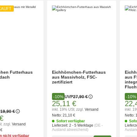
KAUFT
chen Futterhaus
Eichhörnchen-Futterhaus
Eichh
ldach
aus Massivholz, FSC-
aus F
zertifiziert
integr
Fluch
UVP
27,90 €
-10%
-10%
25,11 €
22,
inkl. 19% USt.
zzgl.
Versand
inkl. 1
P
19,90 €
Netto:
21,10 €
Netto:
€
Sofort verfügbar
Sofo
t.
zzgl.
Versand
Lieferzeit:
2 - 5 Werktage
(DE -
Lieferze
Ausland abweichend)
Auslan
 €
 nicht verfügbar