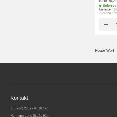
Netto:
20,94
Sofort ve
Lieferzeit:
2 
Ausland ab
Neuer Wert
Kontakt
+49 (0) 2202 - 94 28 170
Hermann-Löns-Straße 92a