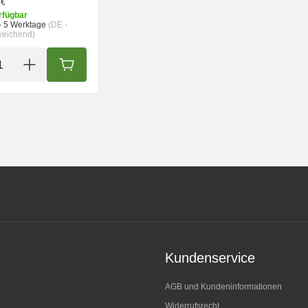
 €
rfügbar
- 5 Werktage
(DE -
weichend)
IN DEN WARENKORB
Kundenservice
AGB und Kundeninformationen
Widerrufsrecht