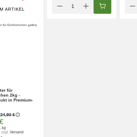
IN DEN WARENK
M ARTIKEL
ter für
hen 2kg -
ukt in Premium-
P
24,90 €
€
1 kg
.
zzgl.
Versand