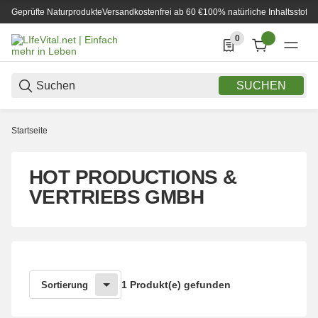
Geprüfte Naturprodukte
Versandkostenfrei ab 60 €
100% natürliche Inhaltsstoffe
0
0 Produkte in der List
SUCHEN
Startseite
HOT PRODUCTIONS &
VERTRIEBS GMBH
1 Produkt(e) gefunden
Sortierung