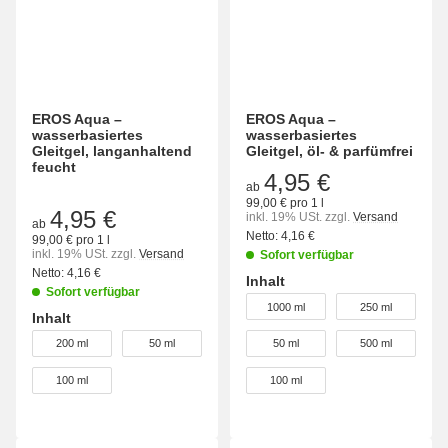
EROS Aqua –
EROS Aqua –
wasserbasiertes
wasserbasiertes
Gleitgel, langanhaltend
Gleitgel, öl- & parfümfrei
feucht
4,95 €
ab
99,00 € pro 1 l
4,95 €
inkl. 19% USt.
zzgl.
Versand
ab
Netto:
4,16 €
99,00 € pro 1 l
inkl. 19% USt.
zzgl.
Versand
Sofort verfügbar
Netto:
4,16 €
Inhalt
Sofort verfügbar
wählen
1000 ml
250 ml
Inhalt
wählen
200 ml
50 ml
50 ml
500 ml
100 ml
100 ml