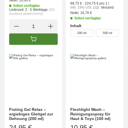
Netto:
10,00 €
99,75 € - 224,75 € pro 1 l
Sofort verfügbar
inkl. 19% USt.
zzgl.
Versand
Lieferzeit:
2 - 5 Werktage
(DE -
Netto:
16,76 €
Ausland abweichend)
Sofort verfügbar
Inhalt
wählen
200 ml
500 ml
IN DEN WARENKORB
Fisting Gel Relax –
Fleshlight Wash –
ergiebiges Gleitgel zur
Reinigungsspray für
Dehnung (200 ml)
Haut & Toys (100 ml)
24,95 €
10,95 €