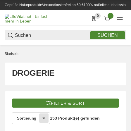
Geprüfte Naturprodukte
Versandkostenfrei ab 60 €
100% natürliche Inhaltsstoffe
0
0 Produkte in der List
SUCHEN
Startseite
DROGERIE
FILTER & SORT
153 Produkt(e) gefunden
Sortierung