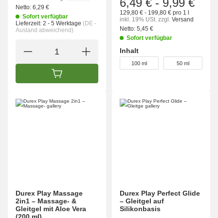
6,49 €
-
9,99 €
Netto:
6,29 €
129,80 € - 199,80 € pro 1 l
Sofort verfügbar
inkl. 19% USt.
zzgl.
Versand
Lieferzeit:
2 - 5 Werktage
(DE -
Netto:
5,45 €
Ausland abweichend)
Sofort verfügbar
Inhalt
wählen
100 ml
50 ml
IN DEN WARENKORB
Durex Play Massage
Durex Play Perfect Glide
2in1 – Massage- &
– Gleitgel auf
Gleitgel mit Aloe Vera
Silikonbasis
(200 ml)