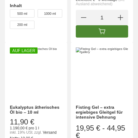
Ausland abweichend)
Inhalt
wählen
500 ml
1000 ml
200 ml
IN DEN WARENK
AUF LAGER
Eukalyptus ätherisches
Fisting Gel – extra
Öl bio – 10 ml
ergiebiges Gleitgel für
intensive Dehnung
11,90 €
19,95 €
-
44,95
1.190,00 € pro 1 l
inkl. 19% USt.
zzgl.
Versand
€