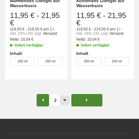
wärmendes Gleitgel auf
kühlendes Gleitgel auf
Wasserbasis
Wasserbasis
11,95 €
-
21,95
11,95 €
-
21,95
€
€
119,50 € - 219,50 € pro 1 l
119,50 € - 219,50 € pro 1 l
inkl. 19% USt.
zzgl.
Versand
inkl. 19% USt.
zzgl.
Versand
Netto:
10,04 €
Netto:
10,04 €
Sofort verfügbar
Sofort verfügbar
Inhalt
Inhalt
wählen
wählen
100 ml
250 ml
250 ml
100 ml
2