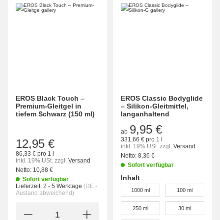
EROS Black Touch –
EROS Classic Bodyglide
Premium-Gleitgel in
– Silikon-Gleitmittel,
tiefem Schwarz (150 ml)
langanhaltend
9,95 €
ab
331,66 € pro 1 l
12,95 €
inkl. 19% USt.
zzgl.
Versand
86,33 € pro 1 l
Netto:
8,36 €
inkl. 19% USt.
zzgl.
Versand
Sofort verfügbar
Netto:
10,88 €
Inhalt
Sofort verfügbar
wählen
Lieferzeit:
2 - 5 Werktage
(DE -
1000 ml
100 ml
Ausland abweichend)
250 ml
30 ml