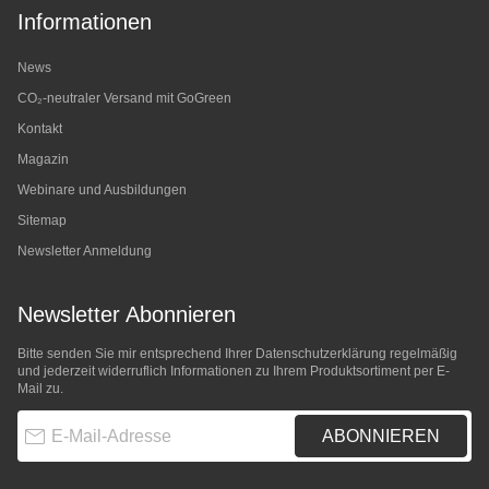
Informationen
News
CO₂-neutraler Versand mit GoGreen
Kontakt
Magazin
Webinare und Ausbildungen
Sitemap
Newsletter Anmeldung
Newsletter Abonnieren
Bitte senden Sie mir entsprechend Ihrer
Datenschutzerklärung
regelmäßig
und jederzeit widerruflich Informationen zu Ihrem Produktsortiment per E-
Mail zu.
E-Mail-Adresse
ABONNIEREN