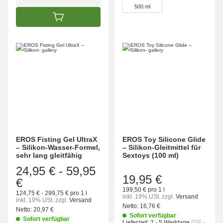
500 ml
IN DEN WARENKORB
EROS Fisting Gel UltraX
EROS Toy Silicone Glide
– Silikon-Wasser-Formel,
– Silikon-Gleitmittel für
sehr lang gleitfähig
Sextoys (100 ml)
24,95 €
-
59,95
19,95 €
€
199,50 € pro 1 l
124,75 € - 299,75 € pro 1 l
inkl. 19% USt.
zzgl.
Versand
inkl. 19% USt.
zzgl.
Versand
Netto:
16,76 €
Netto:
20,97 €
Sofort verfügbar
Sofort verfügbar
Lieferzeit:
2 - 5 Werktage
(DE -