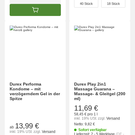
wählen
40 Stück
18 Stück
IN DEN WARENKORB
Durex Performa
Durex Play 2in1
Kondome – mit
Massage Guarana –
verzögerndem Gel in der
Massage- & Gleitgel (200
Spitze
ml)
11,69 €
58,45 € pro 1 l
inkl. 19% USt.
zzgl.
Versand
13,99 €
Netto:
9,82 €
ab
Sofort verfügbar
inkl. 19% USt.
zzgl.
Versand
Lieferzeit:
2 - 5 Werktage
(DE -